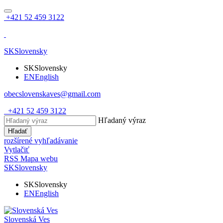
+421 52 459 3122
SK
Slovensky
SK
Slovensky
EN
English
obecslovenskaves@gmail.com
+421 52 459 3122
Hľadaný výraz
Hľadať
rozšírené vyhľadávanie
Vytlačiť
RSS
Mapa webu
SK
Slovensky
SK
Slovensky
EN
English
Slovenská Ves