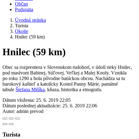
Občan
Podujatia
Úvodná stránka
Turista
Okolie
Hnilec (59 km)
Hnilec (59 km)
Obec sa rozprestiera v Slovenskom rudohorí, v údolí rieky Hnilec,
pod masívom Babinej, Súľovej, Veľkej a Malej Knoly. Vznikla
po roku 1290 a bola pôvodne baníckou obcou. Nachádza sa tu
barokový kaštieľ a katolícky Kostol Panny Márie, pamätné
tabule
Štefana Mišíka
, kňaza, historika a etnografa.
Dátum vloženia:
25. 6. 2019 22:05
Dátum poslednej aktualizácie:
25. 6. 2019 22:06
Autor:
admin prevod
Turista