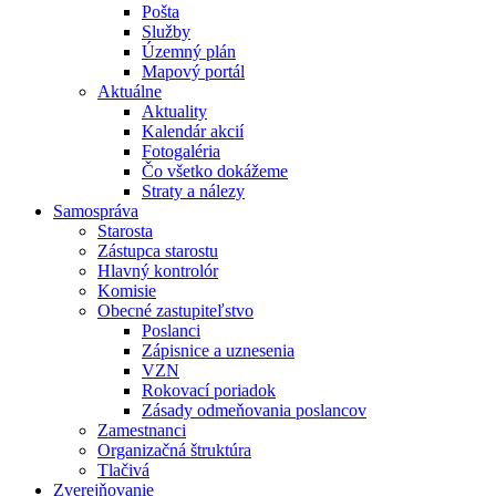
Pošta
Služby
Územný plán
Mapový portál
Aktuálne
Aktuality
Kalendár akcií
Fotogaléria
Čo všetko dokážeme
Straty a nálezy
Samospráva
Starosta
Zástupca starostu
Hlavný kontrolór
Komisie
Obecné zastupiteľstvo
Poslanci
Zápisnice a uznesenia
VZN
Rokovací poriadok
Zásady odmeňovania poslancov
Zamestnanci
Organizačná štruktúra
Tlačivá
Zverejňovanie