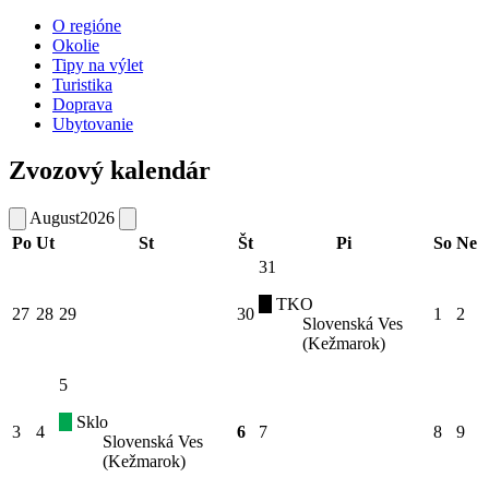
O regióne
Okolie
Tipy na výlet
Turistika
Doprava
Ubytovanie
Zvozový kalendár
August
2026
Po
Ut
St
Št
Pi
So
Ne
31
TKO
27
28
29
30
1
2
Slovenská Ves
(Kežmarok)
5
Sklo
3
4
6
7
8
9
Slovenská Ves
(Kežmarok)