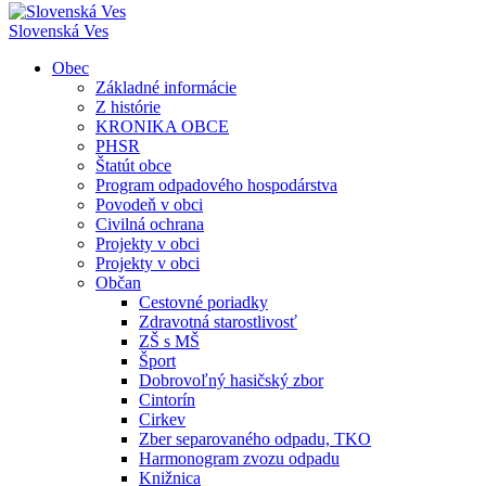
Slovenská Ves
Obec
Základné informácie
Z histórie
KRONIKA OBCE
PHSR
Štatút obce
Program odpadového hospodárstva
Povodeň v obci
Civilná ochrana
Projekty v obci
Projekty v obci
Občan
Cestovné poriadky
Zdravotná starostlivosť
ZŠ s MŠ
Šport
Dobrovoľný hasičský zbor
Cintorín
Cirkev
Zber separovaného odpadu, TKO
Harmonogram zvozu odpadu
Knižnica