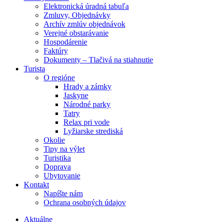
Elektronická úradná tabuľa
Zmluvy, Objednávky
Archív zmlúv objednávok
Verejné obstarávanie
Hospodárenie
Faktúry
Dokumenty – Tlačivá na stiahnutie
Turista
O regióne
Hrady a zámky
Jaskyne
Národné parky
Tatry
Relax pri vode
Lyžiarske strediská
Okolie
Tipy na výlet
Turistika
Doprava
Ubytovanie
Kontakt
Napíšte nám
Ochrana osobných údajov
Aktuálne