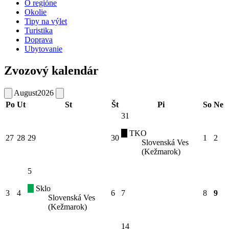
O regióne
Okolie
Tipy na výlet
Turistika
Doprava
Ubytovanie
Zvozový kalendár
August
2026
Po
Ut
St
Št
Pi
So
Ne
31
TKO
27
28
29
30
1
2
Slovenská Ves
(Kežmarok)
5
Sklo
3
4
6
7
8
9
Slovenská Ves
(Kežmarok)
14