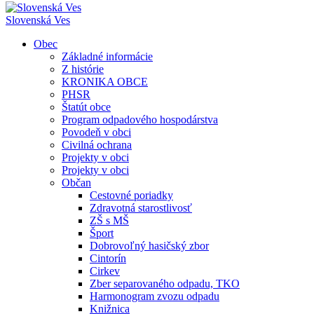
Slovenská Ves
Obec
Základné informácie
Z histórie
KRONIKA OBCE
PHSR
Štatút obce
Program odpadového hospodárstva
Povodeň v obci
Civilná ochrana
Projekty v obci
Projekty v obci
Občan
Cestovné poriadky
Zdravotná starostlivosť
ZŠ s MŠ
Šport
Dobrovoľný hasičský zbor
Cintorín
Cirkev
Zber separovaného odpadu, TKO
Harmonogram zvozu odpadu
Knižnica