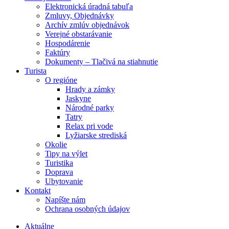
Elektronická úradná tabuľa
Zmluvy, Objednávky
Archív zmlúv objednávok
Verejné obstarávanie
Hospodárenie
Faktúry
Dokumenty – Tlačivá na stiahnutie
Turista
O regióne
Hrady a zámky
Jaskyne
Národné parky
Tatry
Relax pri vode
Lyžiarske strediská
Okolie
Tipy na výlet
Turistika
Doprava
Ubytovanie
Kontakt
Napíšte nám
Ochrana osobných údajov
Aktuálne