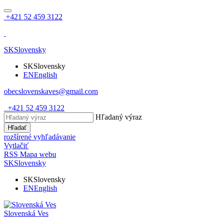
+421 52 459 3122
SK
Slovensky
SK
Slovensky
EN
English
obecslovenskaves@gmail.com
+421 52 459 3122
Hľadaný výraz
Hľadať
rozšírené vyhľadávanie
Vytlačiť
RSS
Mapa webu
SK
Slovensky
SK
Slovensky
EN
English
Slovenská Ves