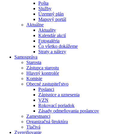
Pošta
Služby
Územný plán
Mapový portál
Aktuálne
Aktuality
Kalendár akcií
Fotogaléria
Čo všetko dokážeme
Straty a nálezy
Samospráva
Starosta
Zástupca starostu
Hlavný kontrolór
Komisie
Obecné zastupiteľstvo
Poslanci
Zápisnice a uznesenia
VZN
Rokovací poriadok
Zásady odmeňovania poslancov
Zamestnanci
Organizačná štruktúra
Tlačivá
Zverejňovanie