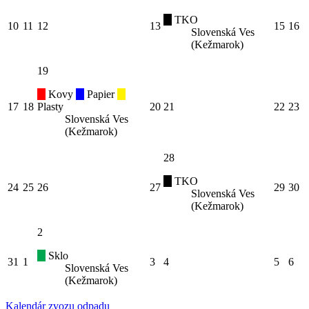
TKO
10
11
12
13
15
16
Slovenská Ves
(Kežmarok)
19
Kovy
Papier
17
18
Plasty
20
21
22
23
Slovenská Ves
(Kežmarok)
28
TKO
24
25
26
27
29
30
Slovenská Ves
(Kežmarok)
2
Sklo
31
1
3
4
5
6
Slovenská Ves
(Kežmarok)
Kalendár zvozu odpadu