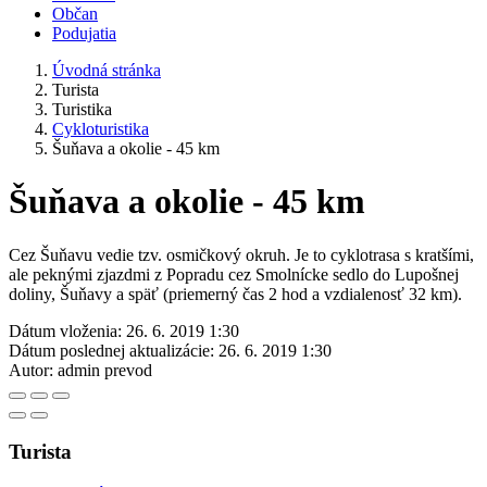
Občan
Podujatia
Úvodná stránka
Turista
Turistika
Cykloturistika
Šuňava a okolie - 45 km
Šuňava a okolie - 45 km
Cez Šuňavu vedie tzv. osmičkový okruh. Je to cyklotrasa s kratšími,
ale peknými zjazdmi z Popradu cez Smolnícke sedlo do Lupošnej
doliny, Šuňavy a späť (priemerný čas 2 hod a vzdialenosť 32 km).
Dátum vloženia:
26. 6. 2019 1:30
Dátum poslednej aktualizácie:
26. 6. 2019 1:30
Autor:
admin prevod
Turista