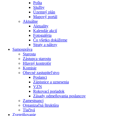
Pošta
Služby
Územný plán
Mapový portál
Aktuálne
Aktuality
Kalendár akcií
Fotogaléria
Čo všetko dokážeme
Straty a nálezy
Samospráva
Starosta
Zástupca starostu
Hlavný kontrolór
Komisie
Obecné zastupiteľstvo
Poslanci
Zápisnice a uznesenia
VZN
Rokovací poriadok
Zásady odmeňovania poslancov
Zamestnanci
Organizačná štruktúra
Tlačivá
Zverejňovanie