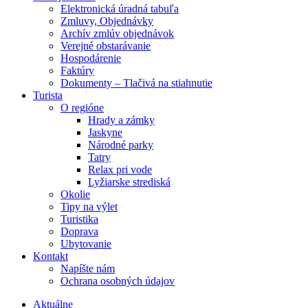
Elektronická úradná tabuľa
Zmluvy, Objednávky
Archív zmlúv objednávok
Verejné obstarávanie
Hospodárenie
Faktúry
Dokumenty – Tlačivá na stiahnutie
Turista
O regióne
Hrady a zámky
Jaskyne
Národné parky
Tatry
Relax pri vode
Lyžiarske strediská
Okolie
Tipy na výlet
Turistika
Doprava
Ubytovanie
Kontakt
Napíšte nám
Ochrana osobných údajov
Aktuálne