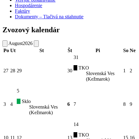
Hospodárenie
Faktúry
Dokumenty – Tlačivá na stiahnutie
Zvozový kalendár
August
2026
Po
Ut
St
Št
Pi
So
Ne
31
TKO
27
28
29
30
1
2
Slovenská Ves
(Kežmarok)
5
Sklo
3
4
6
7
8
9
Slovenská Ves
(Kežmarok)
14
TKO
10
11
12
13
15
16