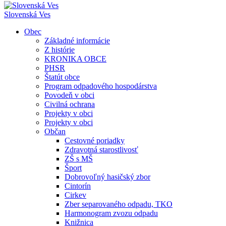
Slovenská Ves
Obec
Základné informácie
Z histórie
KRONIKA OBCE
PHSR
Štatút obce
Program odpadového hospodárstva
Povodeň v obci
Civilná ochrana
Projekty v obci
Projekty v obci
Občan
Cestovné poriadky
Zdravotná starostlivosť
ZŠ s MŠ
Šport
Dobrovoľný hasičský zbor
Cintorín
Cirkev
Zber separovaného odpadu, TKO
Harmonogram zvozu odpadu
Knižnica