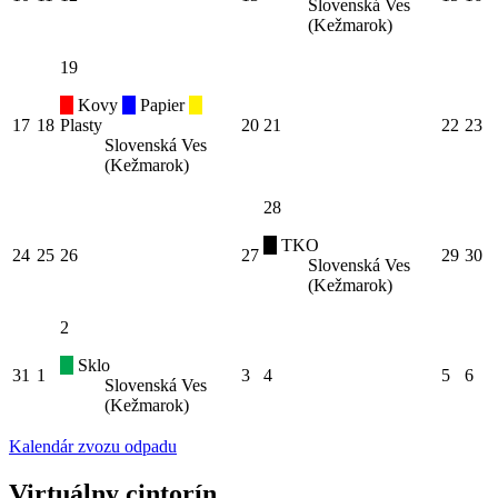
Slovenská Ves
(Kežmarok)
19
Kovy
Papier
17
18
Plasty
20
21
22
23
Slovenská Ves
(Kežmarok)
28
TKO
24
25
26
27
29
30
Slovenská Ves
(Kežmarok)
2
Sklo
31
1
3
4
5
6
Slovenská Ves
(Kežmarok)
Kalendár zvozu odpadu
Virtuálny cintorín