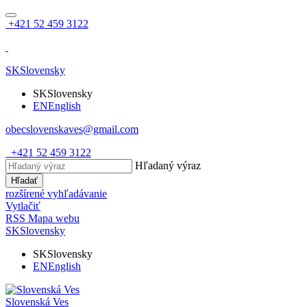
+421 52 459 3122
SK
Slovensky
SK
Slovensky
EN
English
obecslovenskaves@gmail.com
+421 52 459 3122
Hľadaný výraz
Hľadať
rozšírené vyhľadávanie
Vytlačiť
RSS
Mapa webu
SK
Slovensky
SK
Slovensky
EN
English
Slovenská Ves