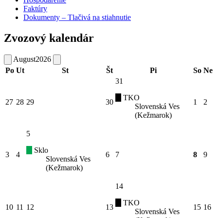
Faktúry
Dokumenty – Tlačivá na stiahnutie
Zvozový kalendár
August
2026
Po
Ut
St
Št
Pi
So
Ne
31
TKO
27
28
29
30
1
2
Slovenská Ves
(Kežmarok)
5
Sklo
3
4
6
7
8
9
Slovenská Ves
(Kežmarok)
14
TKO
10
11
12
13
15
16
Slovenská Ves