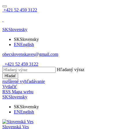
+421 52 459 3122
SK
Slovensky
SK
Slovensky
EN
English
obecslovenskaves@gmail.com
+421 52 459 3122
Hľadaný výraz
Hľadať
rozšírené vyhľadávanie
Vytlačiť
RSS
Mapa webu
SK
Slovensky
SK
Slovensky
EN
English
Slovenská Ves