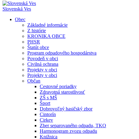
Slovenská Ves
Obec
Základné informácie
Z histórie
KRONIKA OBCE
PHSR
Štatút obce
Program odpadového hospodárstva
Povodeň v obci
Civilná ochrana
Projekty v obci
Projekty v obci
Občan
Cestovné poriadky
Zdravotná starostlivosť
ZŠ s MŠ
Šport
Dobrovoľný hasičský zbor
Cintorín
Cirkev
Zber separovaného odpadu, TKO
Harmonogram zvozu odpadu
Knižnica