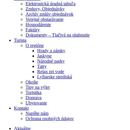
Elektronická úradná tabuľa
Zmluvy, Objednávky
Archív zmlúv objednávok
Verejné obstarávanie
Hospodárenie
Faktúry
Dokumenty – Tlačivá na stiahnutie
Turista
O regióne
Hrady a zámky
Jaskyne
Národné parky
Tatry
Relax pri vode
Lyžiarske strediská
Okolie
Tipy na výlet
Turistika
Doprava
Ubytovanie
Kontakt
Napíšte nám
Ochrana osobných údajov
Aktuálne