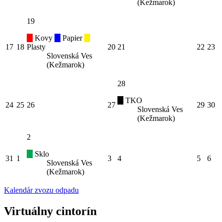
(Kežmarok)
19
Kovy
Papier
17
18
Plasty
20
21
22
23
Slovenská Ves
(Kežmarok)
28
TKO
24
25
26
27
29
30
Slovenská Ves
(Kežmarok)
2
Sklo
31
1
3
4
5
6
Slovenská Ves
(Kežmarok)
Kalendár zvozu odpadu
Virtuálny cintorín