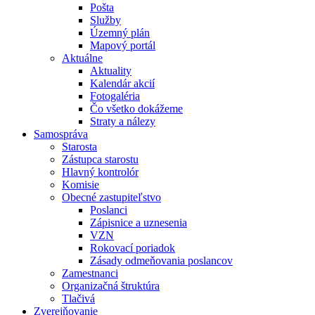
Pošta
Služby
Územný plán
Mapový portál
Aktuálne
Aktuality
Kalendár akcií
Fotogaléria
Čo všetko dokážeme
Straty a nálezy
Samospráva
Starosta
Zástupca starostu
Hlavný kontrolór
Komisie
Obecné zastupiteľstvo
Poslanci
Zápisnice a uznesenia
VZN
Rokovací poriadok
Zásady odmeňovania poslancov
Zamestnanci
Organizačná štruktúra
Tlačivá
Zverejňovanie