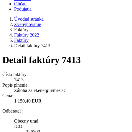
Občan
Podujatia
Úvodná stránka
Zverejňovanie
Faktúry
Faktúry 2022
Faktúry
Detail faktúry 7413
Detail faktúry 7413
Číslo faktúry:
7413
Popis plnenia:
Záloha za el.energiu/mesiac
Cena:
1 150,40 EUR
Odberateľ:
Obecny urad
IČO:
326500