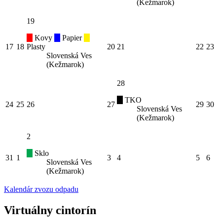
(Kežmarok)
19
Kovy
Papier
17
18
Plasty
20
21
22
23
Slovenská Ves
(Kežmarok)
28
TKO
24
25
26
27
29
30
Slovenská Ves
(Kežmarok)
2
Sklo
31
1
3
4
5
6
Slovenská Ves
(Kežmarok)
Kalendár zvozu odpadu
Virtuálny cintorín