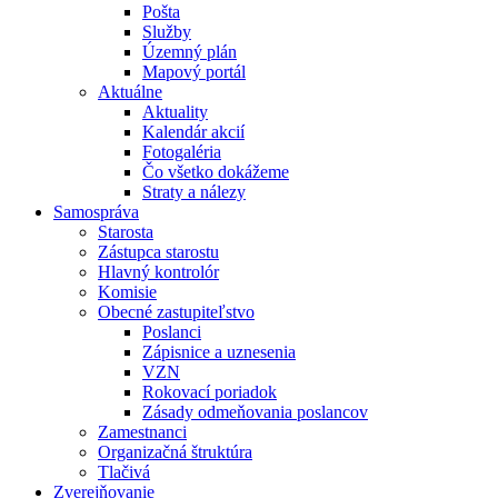
Pošta
Služby
Územný plán
Mapový portál
Aktuálne
Aktuality
Kalendár akcií
Fotogaléria
Čo všetko dokážeme
Straty a nálezy
Samospráva
Starosta
Zástupca starostu
Hlavný kontrolór
Komisie
Obecné zastupiteľstvo
Poslanci
Zápisnice a uznesenia
VZN
Rokovací poriadok
Zásady odmeňovania poslancov
Zamestnanci
Organizačná štruktúra
Tlačivá
Zverejňovanie