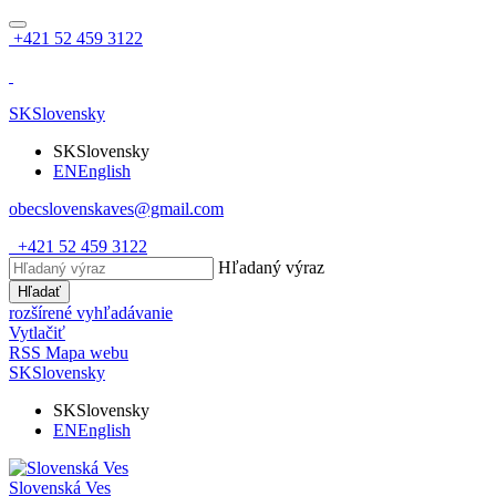
+421 52 459 3122
SK
Slovensky
SK
Slovensky
EN
English
obecslovenskaves@gmail.com
+421 52 459 3122
Hľadaný výraz
Hľadať
rozšírené vyhľadávanie
Vytlačiť
RSS
Mapa webu
SK
Slovensky
SK
Slovensky
EN
English
Slovenská Ves