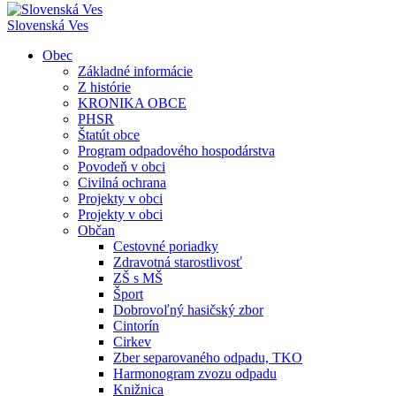
Slovenská Ves
Obec
Základné informácie
Z histórie
KRONIKA OBCE
PHSR
Štatút obce
Program odpadového hospodárstva
Povodeň v obci
Civilná ochrana
Projekty v obci
Projekty v obci
Občan
Cestovné poriadky
Zdravotná starostlivosť
ZŠ s MŠ
Šport
Dobrovoľný hasičský zbor
Cintorín
Cirkev
Zber separovaného odpadu, TKO
Harmonogram zvozu odpadu
Knižnica