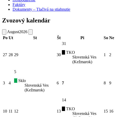
Faktúry
Dokumenty – Tlačivá na stiahnutie
Zvozový kalendár
August
2026
Po
Ut
St
Št
Pi
So
Ne
31
TKO
27
28
29
30
1
2
Slovenská Ves
(Kežmarok)
5
Sklo
3
4
6
7
8
9
Slovenská Ves
(Kežmarok)
14
TKO
10
11
12
13
15
16
Slovenská Ves