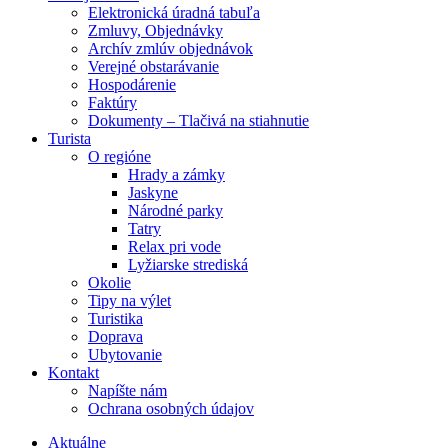
Elektronická úradná tabuľa
Zmluvy, Objednávky
Archív zmlúv objednávok
Verejné obstarávanie
Hospodárenie
Faktúry
Dokumenty – Tlačivá na stiahnutie
Turista
O regióne
Hrady a zámky
Jaskyne
Národné parky
Tatry
Relax pri vode
Lyžiarske strediská
Okolie
Tipy na výlet
Turistika
Doprava
Ubytovanie
Kontakt
Napíšte nám
Ochrana osobných údajov
Aktuálne