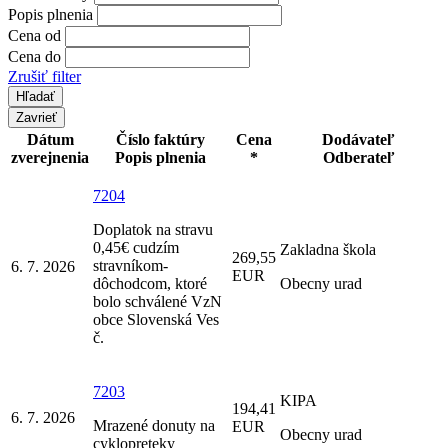
Popis plnenia
Cena od
Cena do
Zrušiť filter
Zavrieť
Dátum
Číslo faktúry
Cena
Dodávateľ
zverejnenia
Popis plnenia
*
Odberateľ
7204
Doplatok na stravu
0,45€ cudzím
Zakladna škola
269,55
stravníkom-
6. 7. 2026
EUR
dôchodcom, ktoré
Obecny urad
bolo schválené VzN
obce Slovenská Ves
č.
7203
KIPA
194,41
6. 7. 2026
Mrazené donuty na
EUR
Obecny urad
cyklopreteky