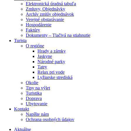
Elektronická úradná tabuľa
Zmluvy, Objednávky
Archív zmlúv objednávok
Verejné obstarávanie
Hospodárenie
Faktúry
Dokumenty – Tlačivá na stiahnutie
Turista
O regióne
Hrady a zámky
Jaskyne
Národné parky
Tatry
Relax pri vode
Lyžiarske strediská
Okolie
Tipy na výlet
Turistika
Doprava
Ubytovanie
Kontakt
Napíšte nám
Ochrana osobných údajov
Aktuálne