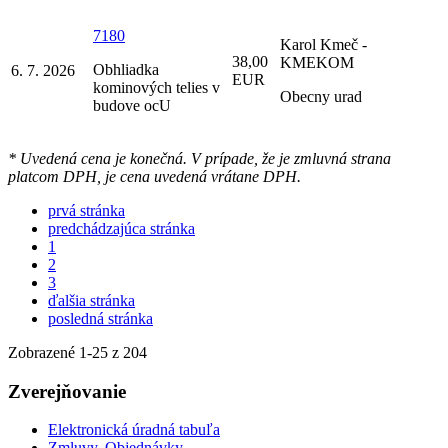
7180
Karol Kmeč -
38,00
KMEKOM
Obhliadka
6. 7. 2026
EUR
kominových telies v
Obecny urad
budove ocU
* Uvedená cena je konečná. V prípade, že je zmluvná strana
platcom DPH, je cena uvedená vrátane DPH.
prvá stránka
predchádzajúca stránka
1
2
3
ďalšia stránka
posledná stránka
Zobrazené
1
-
25
z 204
Zverejňovanie
Elektronická úradná tabuľa
Zmluvy, Objednávky