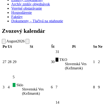
Archív zmlúv objednávok
Verejné obstarávanie
Hospodárenie
Faktúry
Dokumenty – Tlačivá na stiahnutie
Zvozový kalendár
August
2026
Po
Ut
St
Št
Pi
So
Ne
31
TKO
27
28
29
30
1
2
Slovenská Ves
(Kežmarok)
5
Sklo
3
4
6
7
8
9
Slovenská Ves
(Kežmarok)
14