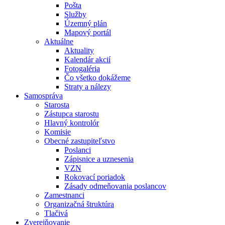
Pošta
Služby
Územný plán
Mapový portál
Aktuálne
Aktuality
Kalendár akcií
Fotogaléria
Čo všetko dokážeme
Straty a nálezy
Samospráva
Starosta
Zástupca starostu
Hlavný kontrolór
Komisie
Obecné zastupiteľstvo
Poslanci
Zápisnice a uznesenia
VZN
Rokovací poriadok
Zásady odmeňovania poslancov
Zamestnanci
Organizačná štruktúra
Tlačivá
Zverejňovanie