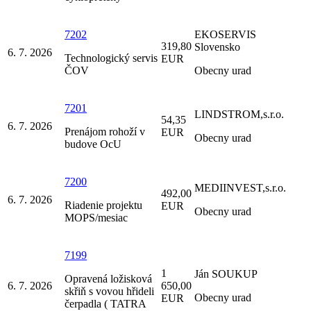
7202
EKOSERVIS
319,80
Slovensko
6. 7. 2026
Technologický servis
EUR
ČOV
Obecny urad
7201
LINDSTROM,s.r.o.
54,35
6. 7. 2026
Prenájom rohoží v
EUR
Obecny urad
budove OcU
7200
MEDIINVEST,s.r.o.
492,00
6. 7. 2026
Riadenie projektu
EUR
Obecny urad
MOPS/mesiac
7199
1
Ján SOUKUP
Opravená ložisková
6. 7. 2026
650,00
skřiň s vovou hřideli
Obecny urad
EUR
čerpadla ( TATRA