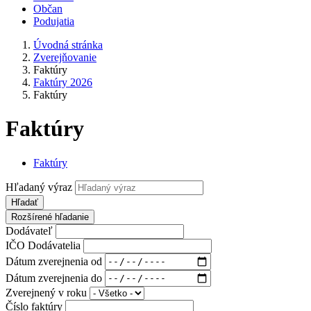
Občan
Podujatia
Úvodná stránka
Zverejňovanie
Faktúry
Faktúry 2026
Faktúry
Faktúry
Faktúry
Hľadaný výraz
Hľadať
Rozšírené hľadanie
Dodávateľ
IČO Dodávatelia
Dátum zverejnenia od
Dátum zverejnenia do
Zverejnený v roku
Číslo faktúry