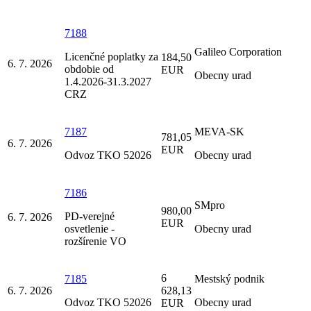
7188
Galileo Corporation
Licenčné poplatky za
184,50
6. 7. 2026
obdobie od
EUR
Obecny urad
1.4.2026-31.3.2027
CRZ
7187
MEVA-SK
781,05
6. 7. 2026
EUR
Odvoz TKO 52026
Obecny urad
7186
SMpro
980,00
PD-verejné
6. 7. 2026
EUR
osvetlenie -
Obecny urad
rozšírenie VO
6
7185
Mestský podnik
6. 7. 2026
628,13
Odvoz TKO 52026
Obecny urad
EUR