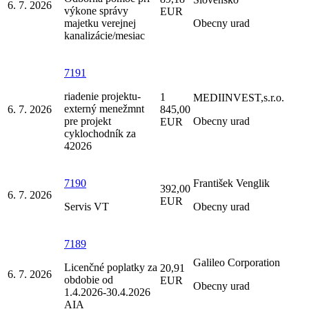
6. 7. 2026
výkone správy
EUR
majetku verejnej
Obecny urad
kanalizácie/mesiac
7191
riadenie projektu-
1
MEDIINVEST,s.r.o.
externý menežmnt
6. 7. 2026
845,00
pre projekt
Obecny urad
EUR
cyklochodník za
42026
7190
František Venglik
392,00
6. 7. 2026
EUR
Servis VT
Obecny urad
7189
Galileo Corporation
Licenčné poplatky za
20,91
6. 7. 2026
obdobie od
EUR
Obecny urad
1.4.2026-30.4.2026
AIA