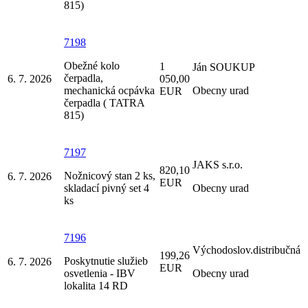
815)
7198
Obežné kolo
1
Ján SOUKUP
čerpadla,
6. 7. 2026
050,00
mechanická ocpávka
Obecny urad
EUR
čerpadla ( TATRA
815)
7197
JAKS s.r.o.
820,10
Nožnicový stan 2 ks,
6. 7. 2026
EUR
skladací pivný set 4
Obecny urad
ks
7196
Východoslov.distribučná
199,26
Poskytnutie služieb
6. 7. 2026
EUR
osvetlenia - IBV
Obecny urad
lokalita 14 RD