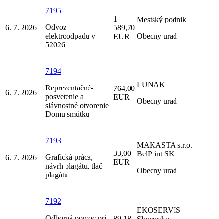
7195
1
Mestský podnik
Odvoz
6. 7. 2026
589,70
elektroodpadu v
Obecny urad
EUR
52026
7194
LUNAK
Reprezentačné-
764,00
6. 7. 2026
posvetenie a
EUR
Obecny urad
slávnostné otvorenie
Domu smútku
7193
MAKASTA s.r.o.
33,00
BelPrint SK
Grafická práca,
6. 7. 2026
EUR
návrh plagátu, tlač
Obecny urad
plagátu
7192
EKOSERVIS
Odborná pomoc pri
89,18
Slovensko