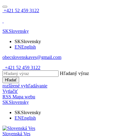
+421 52 459 3122
SK
Slovensky
SK
Slovensky
EN
English
obecslovenskaves@gmail.com
+421 52 459 3122
Hľadaný výraz
Hľadať
rozšírené vyhľadávanie
Vytlačiť
RSS
Mapa webu
SK
Slovensky
SK
Slovensky
EN
English
Slovenská Ves