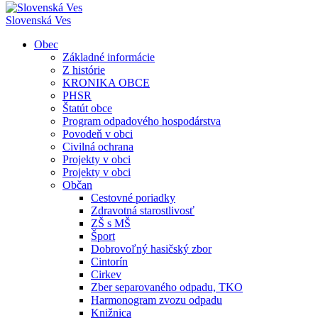
Slovenská Ves
Obec
Základné informácie
Z histórie
KRONIKA OBCE
PHSR
Štatút obce
Program odpadového hospodárstva
Povodeň v obci
Civilná ochrana
Projekty v obci
Projekty v obci
Občan
Cestovné poriadky
Zdravotná starostlivosť
ZŠ s MŠ
Šport
Dobrovoľný hasičský zbor
Cintorín
Cirkev
Zber separovaného odpadu, TKO
Harmonogram zvozu odpadu
Knižnica