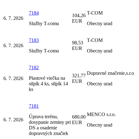
7184
T-COM
104,26
6. 7. 2026
EUR
Služby T-comu
Obecny urad
7183
T-COM
98,53
6. 7. 2026
EUR
Služby T-comu
Obecny urad
7182
Dopravné značenie,s.r.o
321,77
Plastové viečka na
6. 7. 2026
EUR
stlpík 4 ks, stlpík 14
Obecny urad
ks
7181
MENCO s.r.o.
Úprava terénu,
680,00
6. 7. 2026
dosypanie zeminy pri
EUR
Obecny urad
DS a osadenie
dopravných značiek