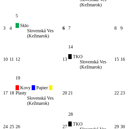
(Kežmarok)
5
Sklo
3
4
6
7
8
9
Slovenská Ves
(Kežmarok)
14
TKO
10
11
12
13
15
16
Slovenská Ves
(Kežmarok)
19
Kovy
Papier
17
18
Plasty
20
21
22
23
Slovenská Ves
(Kežmarok)
28
TKO
24
25
26
27
29
30