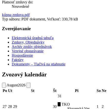
Platnosť zmluvy do:
Neuvedené
kúpna zmluva.pdf
Typ súboru: PDF dokument, Veľkosť: 330,78 kB
Zverejňovanie
Elektronická úradná tabuľa
Zmluvy, Objednávky
Archív zmlúv objednávok
Verejné obstarávanie
Hospodárenie
Faktúry
Dokumenty – Tlačivá na stiahnutie
Zvozový kalendár
August
2026
Po
Ut
St
Št
Pi
So
Ne
31
TKO
27
28
29
30
1
2
Slovenská Ves