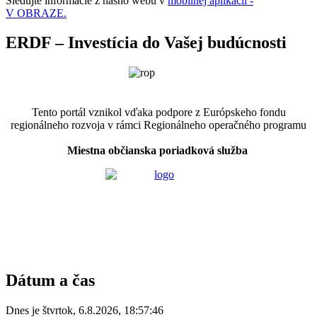
Sledujte informácie z nášho webu v
mobilnej aplikácii -
V OBRAZE.
ERDF – Investícia do Vašej budúcnosti
Tento portál vznikol vďaka podpore z Európskeho fondu
regionálneho rozvoja v rámci Regionálneho operačného programu
Miestna občianska poriadková služba
Dátum a čas
Dnes je
štvrtok
,
6.8.2026
,
18:57:46