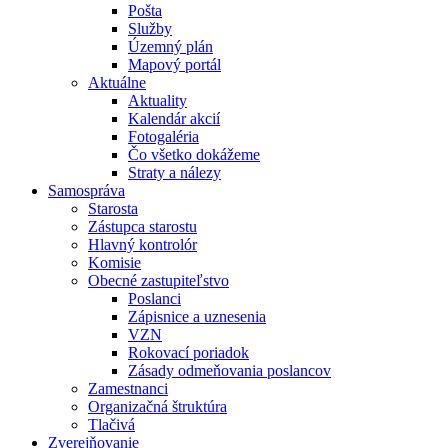
Pošta
Služby
Územný plán
Mapový portál
Aktuálne
Aktuality
Kalendár akcií
Fotogaléria
Čo všetko dokážeme
Straty a nálezy
Samospráva
Starosta
Zástupca starostu
Hlavný kontrolór
Komisie
Obecné zastupiteľstvo
Poslanci
Zápisnice a uznesenia
VZN
Rokovací poriadok
Zásady odmeňovania poslancov
Zamestnanci
Organizačná štruktúra
Tlačivá
Zverejňovanie