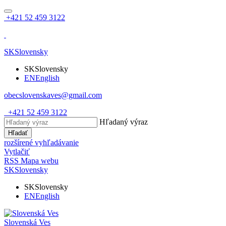
+421 52 459 3122
SK
Slovensky
SK
Slovensky
EN
English
obecslovenskaves@gmail.com
+421 52 459 3122
Hľadaný výraz
Hľadať
rozšírené vyhľadávanie
Vytlačiť
RSS
Mapa webu
SK
Slovensky
SK
Slovensky
EN
English
Slovenská Ves