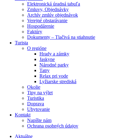
Elektronická úradná tabuľa
Zmluvy, Objednávky
Archív zmlúv objednávok
Verejné obstarávanie
Hospodárenie
Faktúry
Dokumenty – Tlačivá na stiahnutie
Turista
O regióne
Hrady a zámky
Jaskyne
Národné parky
Tatry
Relax pri vode
Lyžiarske strediská
Okolie
Tipy na výlet
Turistika
Doprava
Ubytovanie
Kontakt
Napíšte nám
Ochrana osobných údajov
Aktuálne