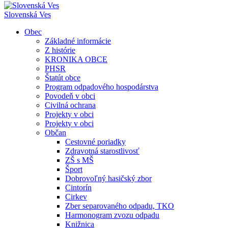
Slovenská Ves
Obec
Základné informácie
Z histórie
KRONIKA OBCE
PHSR
Štatút obce
Program odpadového hospodárstva
Povodeň v obci
Civilná ochrana
Projekty v obci
Projekty v obci
Občan
Cestovné poriadky
Zdravotná starostlivosť
ZŠ s MŠ
Šport
Dobrovoľný hasičský zbor
Cintorín
Cirkev
Zber separovaného odpadu, TKO
Harmonogram zvozu odpadu
Knižnica