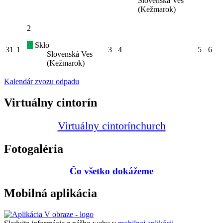
Slovenská Ves
(Kežmarok)
2
Sklo
31
1
3
4
5
6
Slovenská Ves
(Kežmarok)
Kalendár zvozu odpadu
Virtuálny cintorín
Virtuálny cintorín
church
Fotogaléria
Čo všetko dokážeme
Mobilná aplikácia