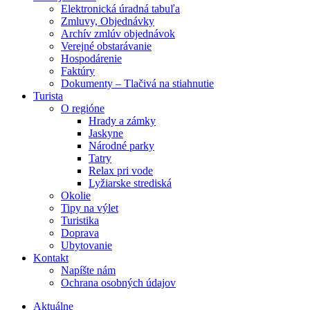
Elektronická úradná tabuľa
Zmluvy, Objednávky
Archív zmlúv objednávok
Verejné obstarávanie
Hospodárenie
Faktúry
Dokumenty – Tlačivá na stiahnutie
Turista
O regióne
Hrady a zámky
Jaskyne
Národné parky
Tatry
Relax pri vode
Lyžiarske strediská
Okolie
Tipy na výlet
Turistika
Doprava
Ubytovanie
Kontakt
Napíšte nám
Ochrana osobných údajov
Aktuálne