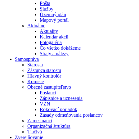
Pošta
Služby
Územný plán
Mapový portál
Aktuálne
Aktuality
Kalendár akcií
Fotogaléria
Čo všetko dokážeme
Straty a nálezy
Samospráva
Starosta
Zástupca starostu
Hlavný kontrolór
Komisie
Obecné zastupiteľstvo
Poslanci
Zápisnice a uznesenia
VZN
Rokovací poriadok
Zásady odmeňovania poslancov
Zamestnanci
Organizačná štruktúra
Tlačivá
Zverejňovanie