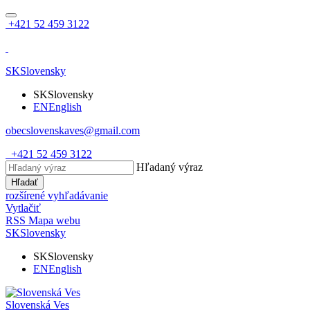
+421 52 459 3122
SK
Slovensky
SK
Slovensky
EN
English
obecslovenskaves@gmail.com
+421 52 459 3122
Hľadaný výraz
Hľadať
rozšírené vyhľadávanie
Vytlačiť
RSS
Mapa webu
SK
Slovensky
SK
Slovensky
EN
English
Slovenská Ves