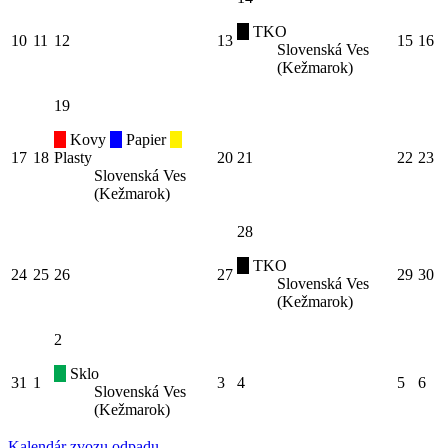
TKO
10
11
12
13
15
16
Slovenská Ves
(Kežmarok)
19
Kovy
Papier
17
18
Plasty
20
21
22
23
Slovenská Ves
(Kežmarok)
28
TKO
24
25
26
27
29
30
Slovenská Ves
(Kežmarok)
2
Sklo
31
1
3
4
5
6
Slovenská Ves
(Kežmarok)
Kalendár zvozu odpadu