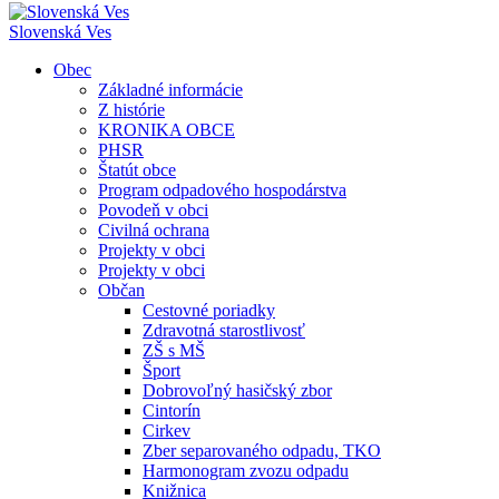
Slovenská Ves
Obec
Základné informácie
Z histórie
KRONIKA OBCE
PHSR
Štatút obce
Program odpadového hospodárstva
Povodeň v obci
Civilná ochrana
Projekty v obci
Projekty v obci
Občan
Cestovné poriadky
Zdravotná starostlivosť
ZŠ s MŠ
Šport
Dobrovoľný hasičský zbor
Cintorín
Cirkev
Zber separovaného odpadu, TKO
Harmonogram zvozu odpadu
Knižnica