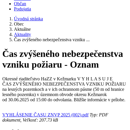
Občan
Podujatia
Úvodná stránka
Obec
Aktuálne
Aktuality
Čas zvýšeného nebezpečenstva vzniku ...
Čas zvýšeného nebezpečenstva
vzniku požiaru - Oznam
Okresné riaditeľstvo HaZZ v Kežmarku V Y H L A S U J E
ČAS ZVÝŠENÉHO NEBEZPEČENSTVA VZNIKU POŽIARU
na lesných pozemkoch a v ich ochrannom pásme (50 m od hranice
lesného pozemku) v územnom obvode okresu Kežmarok
od 30.06.2025 od 15:00 do odvolania. Bližšie informácie v prílohe.
VYHLÁSENIE ČASU ZNVP 2025 (002).pdf
Typ: PDF
dokument, Veľkosť: 207.73 kB