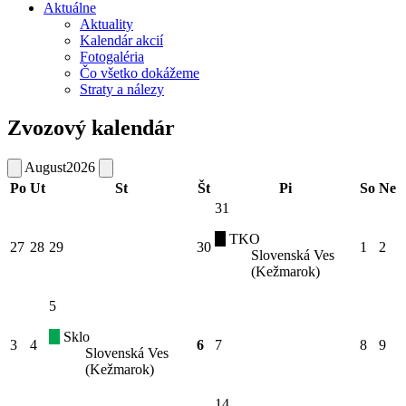
Aktuálne
Aktuality
Kalendár akcií
Fotogaléria
Čo všetko dokážeme
Straty a nálezy
Zvozový kalendár
August
2026
Po
Ut
St
Št
Pi
So
Ne
31
TKO
27
28
29
30
1
2
Slovenská Ves
(Kežmarok)
5
Sklo
3
4
6
7
8
9
Slovenská Ves
(Kežmarok)
14