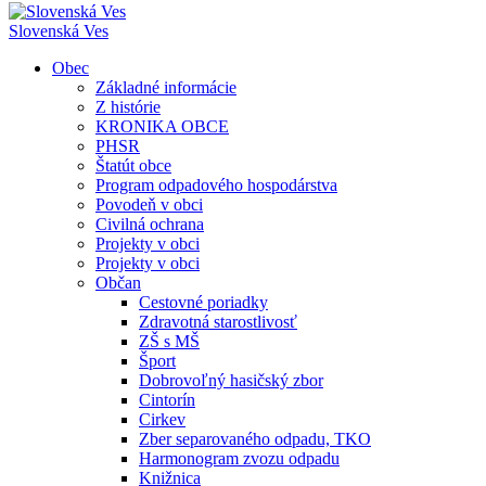
Slovenská Ves
Obec
Základné informácie
Z histórie
KRONIKA OBCE
PHSR
Štatút obce
Program odpadového hospodárstva
Povodeň v obci
Civilná ochrana
Projekty v obci
Projekty v obci
Občan
Cestovné poriadky
Zdravotná starostlivosť
ZŠ s MŠ
Šport
Dobrovoľný hasičský zbor
Cintorín
Cirkev
Zber separovaného odpadu, TKO
Harmonogram zvozu odpadu
Knižnica