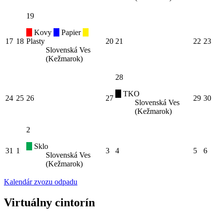
19
Kovy
Papier
17
18
Plasty
20
21
22
23
Slovenská Ves
(Kežmarok)
28
TKO
24
25
26
27
29
30
Slovenská Ves
(Kežmarok)
2
Sklo
31
1
3
4
5
6
Slovenská Ves
(Kežmarok)
Kalendár zvozu odpadu
Virtuálny cintorín