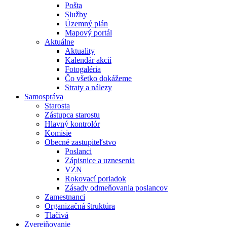
Pošta
Služby
Územný plán
Mapový portál
Aktuálne
Aktuality
Kalendár akcií
Fotogaléria
Čo všetko dokážeme
Straty a nálezy
Samospráva
Starosta
Zástupca starostu
Hlavný kontrolór
Komisie
Obecné zastupiteľstvo
Poslanci
Zápisnice a uznesenia
VZN
Rokovací poriadok
Zásady odmeňovania poslancov
Zamestnanci
Organizačná štruktúra
Tlačivá
Zverejňovanie