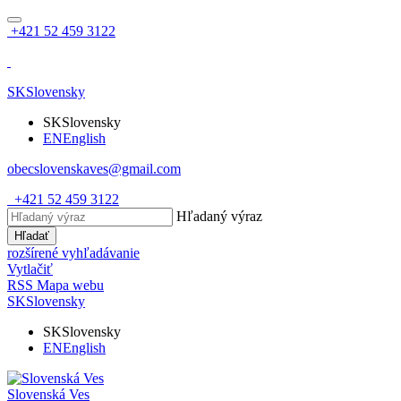
+421 52 459 3122
SK
Slovensky
SK
Slovensky
EN
English
obecslovenskaves@gmail.com
+421 52 459 3122
Hľadaný výraz
Hľadať
rozšírené vyhľadávanie
Vytlačiť
RSS
Mapa webu
SK
Slovensky
SK
Slovensky
EN
English
Slovenská Ves