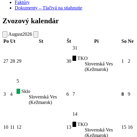
Faktúry
Dokumenty – Tlačivá na stiahnutie
Zvozový kalendár
August
2026
Po
Ut
St
Št
Pi
So
Ne
31
TKO
27
28
29
30
1
2
Slovenská Ves
(Kežmarok)
5
Sklo
3
4
6
7
8
9
Slovenská Ves
(Kežmarok)
14
TKO
10
11
12
13
15
16
Slovenská Ves
(Kežmarok)