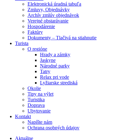
Elektronická úradná tabuľa
Zmluvy, Objednávky
Archív zmlúv objednávok
Verejné obstarávanie
Hospodárenie
Faktúry
Dokumenty – Tlačivá na stiahnutie
Turista
O regióne
Hrady a zámky
Jaskyne
Národné parky
Tatry
Relax pri vode
Lyžiarske strediská
Okolie
Tipy na výlet
Turistika
Doprava
Ubytovanie
Kontakt
Napíšte nám
Ochrana osobných údajov
Aktuálne