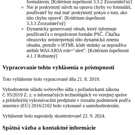
formulárom. [Kritérium úspešnosti 3.3.2 Zrozumiteľný]
Nie je poskytnutý návrh na opravu chyby vo formulári,
používateľ by mal mať poskytnutý pokyn o tom, ako
túto chybu opraviť. [Kritérium úspešnosti
3.3.3 Zrozumiteľný]
Dynamicky generovaný obsah, ktorý informuje
používateľa o nesprávnom formáte PSČ. Čítačka
obrazovky neinterpretujú túto dynamickú zmenu
obsahu, pretože v HTML kóde stránky sa nepoužíva
atribút WAI-ARIA role="alert". [Kritérium úspešnosti
4.1.3 Robustný]
Vypracovanie tohto vyhlásenia o prístupnosti
Toto vyhlásenie bolo vypracované dňa 21. 8. 2019.
Vyhodnotenie súladu webového sídla s požiadavkami zákona
č. 95/2019 Z. z. o informačných technológiách vo verejnej správe
a príslušnými vykonávacími predpismi v rozsahu podmienok podľa
smernice (EÚ) 2016/2102 bolo vykonané a samohodnotením.
Vyhlásenie bolo naposledy skontrolované 22. 9. 2024.
Spätná väzba a kontaktné informácie