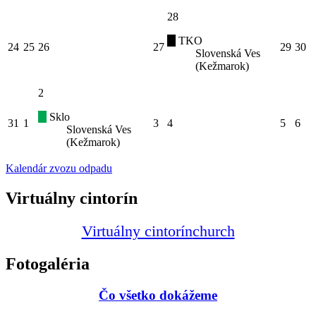
28
TKO
24
25
26
27
29
30
Slovenská Ves
(Kežmarok)
2
Sklo
31
1
3
4
5
6
Slovenská Ves
(Kežmarok)
Kalendár zvozu odpadu
Virtuálny cintorín
Virtuálny cintorín
church
Fotogaléria
Čo všetko dokážeme