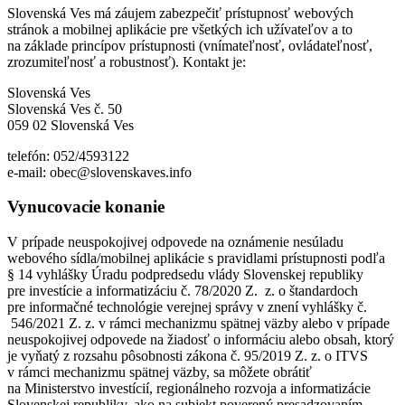
Slovenská Ves má záujem zabezpečiť prístupnosť webových
stránok a mobilnej aplikácie pre všetkých ich užívateľov a to
na základe princípov prístupnosti (vnímateľnosť, ovládateľnosť,
zrozumiteľnosť a robustnosť). Kontakt je:
Slovenská Ves
Slovenská Ves č. 50
059 02 Slovenská Ves
telefón: 052/4593122
e-mail: obec@slovenskaves.info
Vynucovacie konanie
V prípade neuspokojivej odpovede na oznámenie nesúladu
webového sídla/mobilnej aplikácie s pravidlami prístupnosti podľa
§ 14 vyhlášky Úradu podpredsedu vlády Slovenskej republiky
pre investície a informatizáciu č. 78/2020 Z. z. o štandardoch
pre informačné technológie verejnej správy v znení vyhlášky č.
546/2021 Z. z. v rámci mechanizmu spätnej väzby alebo v prípade
neuspokojivej odpovede na žiadosť o informáciu alebo obsah, ktorý
je vyňatý z rozsahu pôsobnosti zákona č. 95/2019 Z. z. o ITVS
v rámci mechanizmu spätnej väzby, sa môžete obrátiť
na Ministerstvo investícií, regionálneho rozvoja a informatizácie
Slovenskej republiky, ako na subjekt poverený presadzovaním