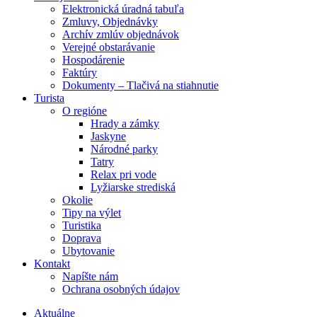
Elektronická úradná tabuľa
Zmluvy, Objednávky
Archív zmlúv objednávok
Verejné obstarávanie
Hospodárenie
Faktúry
Dokumenty – Tlačivá na stiahnutie
Turista
O regióne
Hrady a zámky
Jaskyne
Národné parky
Tatry
Relax pri vode
Lyžiarske strediská
Okolie
Tipy na výlet
Turistika
Doprava
Ubytovanie
Kontakt
Napíšte nám
Ochrana osobných údajov
Aktuálne