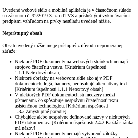
Uvedené webové sídlo a mobilná aplikácia je v čiastočnom súlade
so zákonom č. 95/2019 Z. z. o ITVS a príslušnými vykonávacími
predpismi vzhľadom na prvky nesúladu uvedené nižšie.
Neprístupný obsah
Obsah uvedený nižšie nie je prístupný z dôvodu neprimeranej
záťaže:
Niektoré PDF dokumenty na webových stránkach nemajú
strojovo čitateľnú vrstvu. [Kritérium úspešnosti
1.1.1 Netextový obsah]
Niektoré obrázky na webovom sídle ako aj v PDF
dokumentoch, logá, bannery, neobsahujú alternatívny text.
[Kritérium úspešnosti 1.1.1 Netextový obsah]
V niektorých PDF dokumentoch sú medzery medzi
písmenami, čo spôsobuje nesprávnu čitateľnosť textu
asistenčnou technológiou. [Kritérium úspešnosti
1.3.2 Zmysluplné poradie]
Chýbajúce alebo nesprávne definované názvy v niektorých
PDF dokumentov. [Kritérium úspešnosti 2.4.2 Každá stránka
má názov]
Niektoré PDF dokumenty nemajú vytvorené záložky