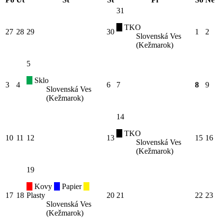
31
TKO
27
28
29
30
1
2
Slovenská Ves
(Kežmarok)
5
Sklo
3
4
6
7
8
9
Slovenská Ves
(Kežmarok)
14
TKO
10
11
12
13
15
16
Slovenská Ves
(Kežmarok)
19
Kovy
Papier
17
18
Plasty
20
21
22
23
Slovenská Ves
(Kežmarok)