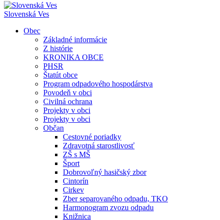
Slovenská Ves
Obec
Základné informácie
Z histórie
KRONIKA OBCE
PHSR
Štatút obce
Program odpadového hospodárstva
Povodeň v obci
Civilná ochrana
Projekty v obci
Projekty v obci
Občan
Cestovné poriadky
Zdravotná starostlivosť
ZŠ s MŠ
Šport
Dobrovoľný hasičský zbor
Cintorín
Cirkev
Zber separovaného odpadu, TKO
Harmonogram zvozu odpadu
Knižnica