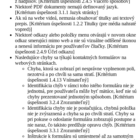
z nadpisov. [Kritérium úspešnosti 2.4.5 Viacero spôsobov]
Niektoré PDF dokumenty nemajú definovaný jazyk.
[Kritérium úspešnosti 3.1.1 Jazyk stránky]
Ak sú na webe videá, nemusia obsahovať titulky ani textový
prepis. [Kritérium úspešnosti 1.2.2 Titulky (pre média nahraté
vopred)]
Niektoré odkazy alebo položky menu otvárajú v novom okne
odkaz smerujúci mimo web a nie sú vizuálne odlíšené ikonou
a nenesú informáciu pre používateľov čítačky. [Kritérium
úspešnosti 2.4.9 Účel odkazu]
Nasledujúce chyby sa týkajú kontaktných formulárov na
webových stránkach.
Chyba, ktorá sa zobrazí pri nesprávne vyplnenom poli,
nezotrvá a po chvíli sa sama stratí. [Kritérium
úspešnosti 1.4.13 Vnímateľný]
Identifikácia chýb v rámci toho istého formulára nie je
jednotná, pre používateľa môže byť mätúce, keď nie sú
chyby prezentované jednotným spôsobom. [Kritérium
úspešnosti 3.2.4 Zrozumiteľný]
Identifikácia chyby nie je postačujúca, chybná položka
nie je zvýraznená a chyba sa po chvíli stratí. Chyby sa
pri pokuse o odoslanie formulára zobrazujú postupne a
nie naraz, čo takisto predlžuje opravu chýb. [Kritérium
úspešnosti 3.3.1 Zrozumiteľný]
Inštrukcie k formuláru sú umiestnené až za samotným