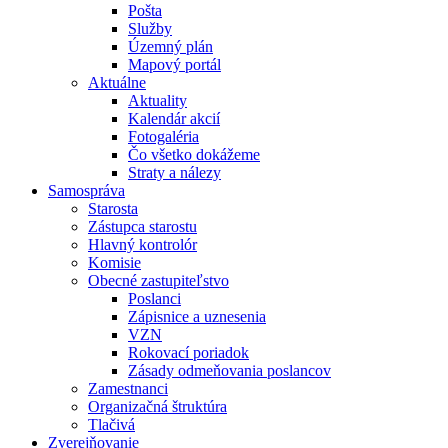
Pošta
Služby
Územný plán
Mapový portál
Aktuálne
Aktuality
Kalendár akcií
Fotogaléria
Čo všetko dokážeme
Straty a nálezy
Samospráva
Starosta
Zástupca starostu
Hlavný kontrolór
Komisie
Obecné zastupiteľstvo
Poslanci
Zápisnice a uznesenia
VZN
Rokovací poriadok
Zásady odmeňovania poslancov
Zamestnanci
Organizačná štruktúra
Tlačivá
Zverejňovanie