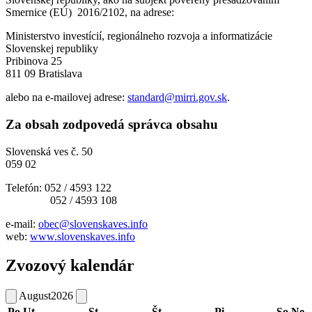
Smernice (EÚ) 2016/2102, na adrese:
Ministerstvo investícií, regionálneho rozvoja a informatizácie
Slovenskej republiky
Pribinova 25
811 09 Bratislava
alebo na e-mailovej adrese:
standard@mirri.gov.sk
.
Za obsah zodpovedá správca obsahu
Slovenská ves č. 50
059 02
Telefón: 052 / 4593 122
052 / 4593 108
e-mail:
obec@slovenskaves.info
web:
www.slovenskaves.info
Zvozový kalendár
August
2026
Po
Ut
St
Št
Pi
So
Ne