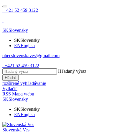
+421 52 459 3122
SK
Slovensky
SK
Slovensky
EN
English
obecslovenskaves@gmail.com
+421 52 459 3122
Hľadaný výraz
Hľadať
rozšírené vyhľadávanie
Vytlačiť
RSS
Mapa webu
SK
Slovensky
SK
Slovensky
EN
English
Slovenská Ves