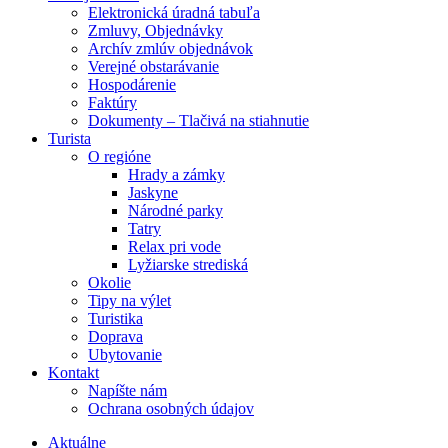
Elektronická úradná tabuľa
Zmluvy, Objednávky
Archív zmlúv objednávok
Verejné obstarávanie
Hospodárenie
Faktúry
Dokumenty – Tlačivá na stiahnutie
Turista
O regióne
Hrady a zámky
Jaskyne
Národné parky
Tatry
Relax pri vode
Lyžiarske strediská
Okolie
Tipy na výlet
Turistika
Doprava
Ubytovanie
Kontakt
Napíšte nám
Ochrana osobných údajov
Aktuálne