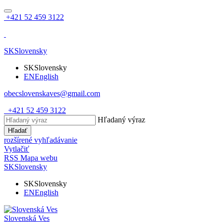
+421 52 459 3122
SK
Slovensky
SK
Slovensky
EN
English
obecslovenskaves@gmail.com
+421 52 459 3122
Hľadaný výraz
Hľadať
rozšírené vyhľadávanie
Vytlačiť
RSS
Mapa webu
SK
Slovensky
SK
Slovensky
EN
English
Slovenská Ves