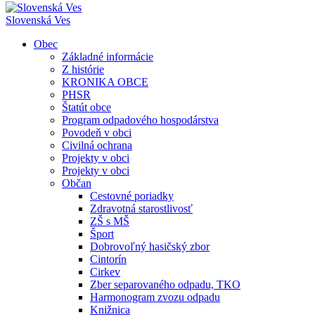
Slovenská Ves
Obec
Základné informácie
Z histórie
KRONIKA OBCE
PHSR
Štatút obce
Program odpadového hospodárstva
Povodeň v obci
Civilná ochrana
Projekty v obci
Projekty v obci
Občan
Cestovné poriadky
Zdravotná starostlivosť
ZŠ s MŠ
Šport
Dobrovoľný hasičský zbor
Cintorín
Cirkev
Zber separovaného odpadu, TKO
Harmonogram zvozu odpadu
Knižnica