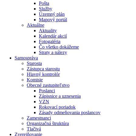
Pošta
Služby
Územný plán
Mapový portál
Aktuálne
Aktuality
Kalendár akcií
Fotogaléria
Čo všetko dokážeme
Straty a nálezy
Samospráva
Starosta
Zástupca starostu
Hlavný kontrolór
Komisie
Obecné zastupiteľstvo
Poslanci
Zápisnice a uznesenia
VZN
Rokovací poriadok
Zásady odmeňovania poslancov
Zamestnanci
Organizačná štruktúra
Tlačivá
Zverejňovanie