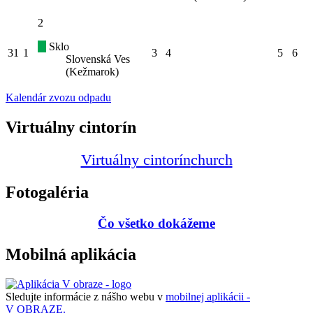
2
Sklo
31
1
3
4
5
6
Slovenská Ves
(Kežmarok)
Kalendár zvozu odpadu
Virtuálny cintorín
Virtuálny cintorín
church
Fotogaléria
Čo všetko dokážeme
Mobilná aplikácia
Sledujte informácie z nášho webu v
mobilnej aplikácii -
V OBRAZE.