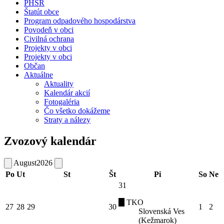
PHSR
Štatút obce
Program odpadového hospodárstva
Povodeň v obci
Civilná ochrana
Projekty v obci
Projekty v obci
Občan
Aktuálne
Aktuality
Kalendár akcií
Fotogaléria
Čo všetko dokážeme
Straty a nálezy
Zvozový kalendár
August
2026
Po
Ut
St
Št
Pi
So
Ne
31
TKO
27
28
29
30
1
2
Slovenská Ves
(Kežmarok)