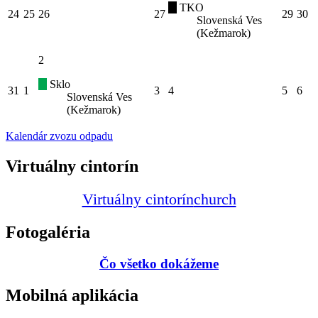
TKO
24
25
26
27
29
30
Slovenská Ves
(Kežmarok)
2
Sklo
31
1
3
4
5
6
Slovenská Ves
(Kežmarok)
Kalendár zvozu odpadu
Virtuálny cintorín
Virtuálny cintorín
church
Fotogaléria
Čo všetko dokážeme
Mobilná aplikácia