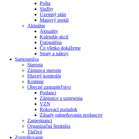
Pošta
Služby
Územný plán
Mapový portál
Aktuálne
Aktuality
Kalendár akcií
Fotogaléria
Čo všetko dokážeme
Straty a nálezy
Samospráva
Starosta
Zástupca starostu
Hlavný kontrolór
Komisie
Obecné zastupiteľstvo
Poslanci
Zápisnice a uznesenia
VZN
Rokovací poriadok
Zásady odmeňovania poslancov
Zamestnanci
Organizačná štruktúra
Tlačivá
Zverejňovanie