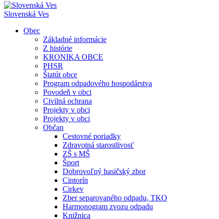
Slovenská Ves
Obec
Základné informácie
Z histórie
KRONIKA OBCE
PHSR
Štatút obce
Program odpadového hospodárstva
Povodeň v obci
Civilná ochrana
Projekty v obci
Projekty v obci
Občan
Cestovné poriadky
Zdravotná starostlivosť
ZŠ s MŠ
Šport
Dobrovoľný hasičský zbor
Cintorín
Cirkev
Zber separovaného odpadu, TKO
Harmonogram zvozu odpadu
Knižnica