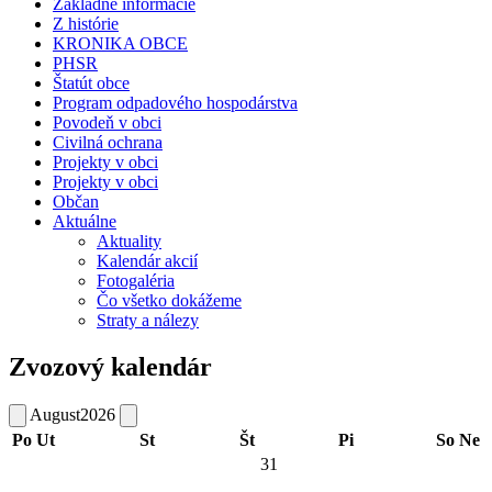
Základné informácie
Z histórie
KRONIKA OBCE
PHSR
Štatút obce
Program odpadového hospodárstva
Povodeň v obci
Civilná ochrana
Projekty v obci
Projekty v obci
Občan
Aktuálne
Aktuality
Kalendár akcií
Fotogaléria
Čo všetko dokážeme
Straty a nálezy
Zvozový kalendár
August
2026
Po
Ut
St
Št
Pi
So
Ne
31