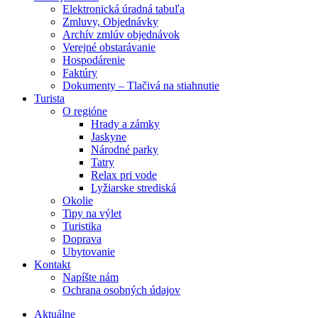
Elektronická úradná tabuľa
Zmluvy, Objednávky
Archív zmlúv objednávok
Verejné obstarávanie
Hospodárenie
Faktúry
Dokumenty – Tlačivá na stiahnutie
Turista
O regióne
Hrady a zámky
Jaskyne
Národné parky
Tatry
Relax pri vode
Lyžiarske strediská
Okolie
Tipy na výlet
Turistika
Doprava
Ubytovanie
Kontakt
Napíšte nám
Ochrana osobných údajov
Aktuálne