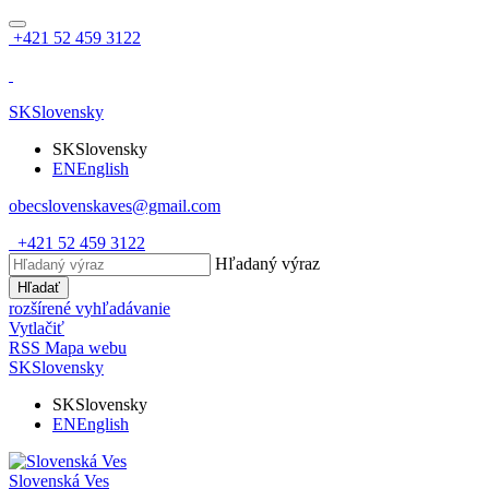
+421 52 459 3122
SK
Slovensky
SK
Slovensky
EN
English
obecslovenskaves@gmail.com
+421 52 459 3122
Hľadaný výraz
Hľadať
rozšírené vyhľadávanie
Vytlačiť
RSS
Mapa webu
SK
Slovensky
SK
Slovensky
EN
English
Slovenská Ves