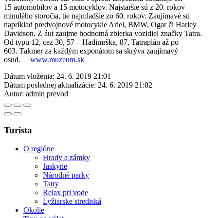
15 automobilov a 15 motocyklov. Najstaršie sú z 20. rokov
minulého storočia, tie najmladšie zo 60. rokov. Zaujímavé sú
napríklad predvojnové motocykle Ariel, BMW, Ogar či Harley
Davidson. Z áut zaujme hodnotná zbierka vozidiel značky Tatra.
Od typu 12, cez 30, 57 – Hadimrška, 87, Tatraplán až po
603. Takmer za každým exponátom sa skrýva zaujímavý
osud.
www.muzeum.sk
Dátum vloženia:
24. 6. 2019 21:01
Dátum poslednej aktualizácie:
24. 6. 2019 21:02
Autor:
admin prevod
Turista
O regióne
Hrady a zámky
Jaskyne
Národné parky
Tatry
Relax pri vode
Lyžiarske strediská
Okolie