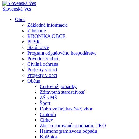
Slovenská Ves
Obec
Základné informácie
Z histórie
KRONIKA OBCE
PHSR
Štatút obce
Program odpadového hospodárstva
Povodeň v obci
Civilná ochrana
Projekty v obci
Projekty v obci
Občan
Cestovné poriadky
Zdravotná starostlivosť
ZŠ s MŠ
Šport
Dobrovoľný hasičský zbor
Cintorín
Cirkev
Zber separovaného odpadu, TKO
Harmonogram zvozu odpadu
Knižnica