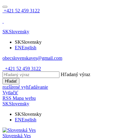
+421 52 459 3122
SK
Slovensky
SK
Slovensky
EN
English
obecslovenskaves@gmail.com
+421 52 459 3122
Hľadaný výraz
Hľadať
rozšírené vyhľadávanie
Vytlačiť
RSS
Mapa webu
SK
Slovensky
SK
Slovensky
EN
English
Slovenská Ves