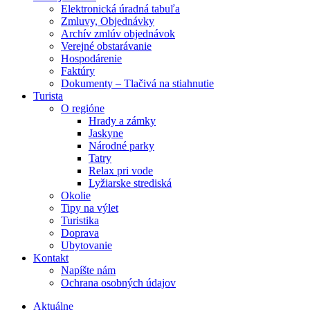
Elektronická úradná tabuľa
Zmluvy, Objednávky
Archív zmlúv objednávok
Verejné obstarávanie
Hospodárenie
Faktúry
Dokumenty – Tlačivá na stiahnutie
Turista
O regióne
Hrady a zámky
Jaskyne
Národné parky
Tatry
Relax pri vode
Lyžiarske strediská
Okolie
Tipy na výlet
Turistika
Doprava
Ubytovanie
Kontakt
Napíšte nám
Ochrana osobných údajov
Aktuálne