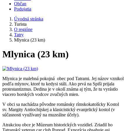
Občan
Podujatia
Úvodná stránka
Turista
O regióne
Tatry
Mlynica (23 km)
Mlynica (23 km)
Mlynica je malebná pokojná obec pod Tatrami. Jej názov vznikol
podľa mlynov, ktoré tu kedysi stáli. Ako prvá na Spiši prijala
protestantizmus. Dedina je v okolí známa aj tým, že tu vyrástlo
viacero horských vodcov zvučných mien.
V obci sa nachádza pôvodne románsky rímskokatolícky Kostol
sv. Margity Antiochijskej a klasicistický evanjelický kostol (v
súčasnosti využívaný na muzeálne účely).
Atrakciou obce je Múzeum historických vozidiel. Zriadil ho
Tatranský veteran car club Poprad. Expozícia obsahuje asi