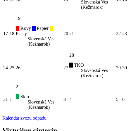
Slovenská Ves
(Kežmarok)
19
Kovy
Papier
17
18
Plasty
20
21
22
23
Slovenská Ves
(Kežmarok)
28
TKO
24
25
26
27
29
30
Slovenská Ves
(Kežmarok)
2
Sklo
31
1
3
4
5
6
Slovenská Ves
(Kežmarok)
Kalendár zvozu odpadu
Virtuálny cintorín