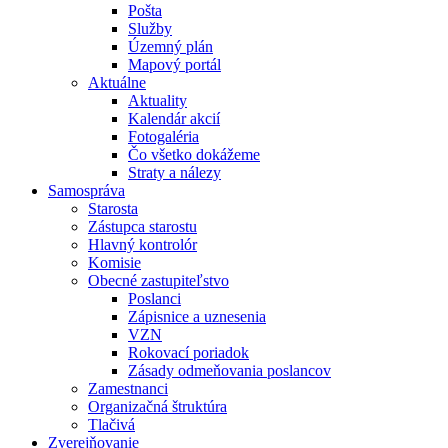
Pošta
Služby
Územný plán
Mapový portál
Aktuálne
Aktuality
Kalendár akcií
Fotogaléria
Čo všetko dokážeme
Straty a nálezy
Samospráva
Starosta
Zástupca starostu
Hlavný kontrolór
Komisie
Obecné zastupiteľstvo
Poslanci
Zápisnice a uznesenia
VZN
Rokovací poriadok
Zásady odmeňovania poslancov
Zamestnanci
Organizačná štruktúra
Tlačivá
Zverejňovanie