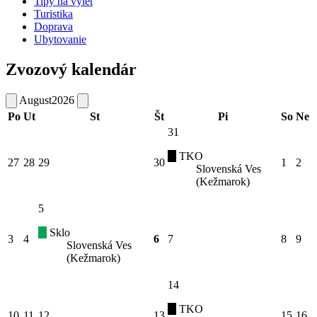
Tipy na výlet
Turistika
Doprava
Ubytovanie
Zvozový kalendár
August
2026
Po
Ut
St
Št
Pi
So
Ne
31
TKO
27
28
29
30
1
2
Slovenská Ves
(Kežmarok)
5
Sklo
3
4
6
7
8
9
Slovenská Ves
(Kežmarok)
14
TKO
10
11
12
13
15
16