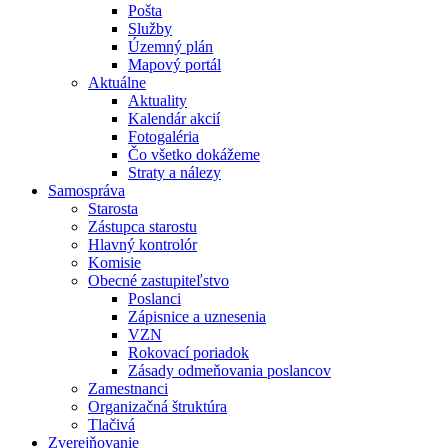
Pošta
Služby
Územný plán
Mapový portál
Aktuálne
Aktuality
Kalendár akcií
Fotogaléria
Čo všetko dokážeme
Straty a nálezy
Samospráva
Starosta
Zástupca starostu
Hlavný kontrolór
Komisie
Obecné zastupiteľstvo
Poslanci
Zápisnice a uznesenia
VZN
Rokovací poriadok
Zásady odmeňovania poslancov
Zamestnanci
Organizačná štruktúra
Tlačivá
Zverejňovanie