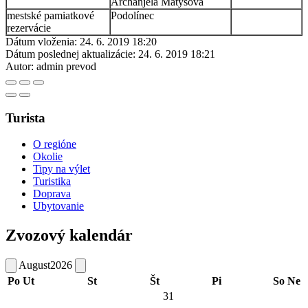
Archanjela Matysová
mestské pamiatkové
Podolínec
rezervácie
Dátum vloženia:
24. 6. 2019 18:20
Dátum poslednej aktualizácie:
24. 6. 2019 18:21
Autor:
admin prevod
Turista
O regióne
Okolie
Tipy na výlet
Turistika
Doprava
Ubytovanie
Zvozový kalendár
August
2026
Po
Ut
St
Št
Pi
So
Ne
31