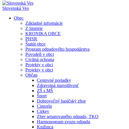
Slovenská Ves
Obec
Základné informácie
Z histórie
KRONIKA OBCE
PHSR
Štatút obce
Program odpadového hospodárstva
Povodeň v obci
Civilná ochrana
Projekty v obci
Projekty v obci
Občan
Cestovné poriadky
Zdravotná starostlivosť
ZŠ s MŠ
Šport
Dobrovoľný hasičský zbor
Cintorín
Cirkev
Zber separovaného odpadu, TKO
Harmonogram zvozu odpadu
Knižnica