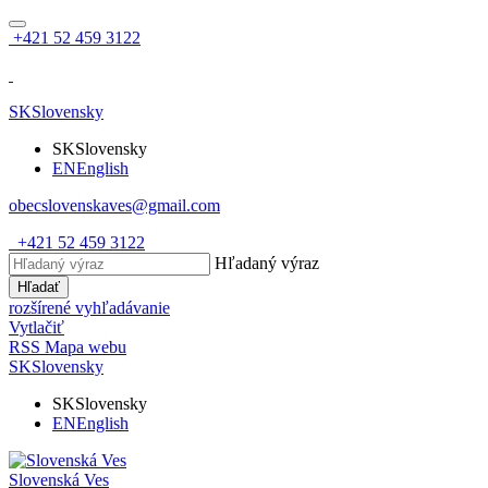
+421 52 459 3122
SK
Slovensky
SK
Slovensky
EN
English
obecslovenskaves@gmail.com
+421 52 459 3122
Hľadaný výraz
Hľadať
rozšírené vyhľadávanie
Vytlačiť
RSS
Mapa webu
SK
Slovensky
SK
Slovensky
EN
English
Slovenská Ves