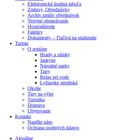
Elektronická úradná tabuľa
Zmluvy, Objednávky
Archív zmlúv objednávok
Verejné obstarávanie
Hospodárenie
Faktúry
Dokumenty – Tlačivá na stiahnutie
Turista
O regióne
Hrady a zámky
Jaskyne
Národné parky
Tatry
Relax pri vode
Lyžiarske strediská
Okolie
Tipy na výlet
Turistika
Doprava
Ubytovanie
Kontakt
Napíšte nám
Ochrana osobných údajov
Aktuálne