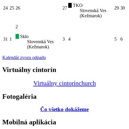
TKO
24
25
26
27
29
30
Slovenská Ves
(Kežmarok)
2
Sklo
31
1
3
4
5
6
Slovenská Ves
(Kežmarok)
Kalendár zvozu odpadu
Virtuálny cintorín
Virtuálny cintorín
church
Fotogaléria
Čo všetko dokážeme
Mobilná aplikácia