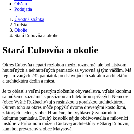
Občan
Podujatia
Úvodná stránka
Turista
Okolie
Stará Ľubovňa a okolie
Stará Ľubovňa a okolie
Okres Ľubovňa nepatrí rozlohou medzi rozmerné, ale bohatstvom
hnuteľných a nehnuteľných pamiatok sa vyrovná aj tým väčším. Má
registrovaných 235 pamiatok predstavujúcich sakrálnu architektúru
a architektúru dedín a miest.
Je to oblasť s veľmi pestrým zložením obyvateľstva, vďaka ktorému
sa môžeme zoznámiť s precíznou architektúrou spišských Nemcov
(obec Vyšné Ružbachy) aj s rusínskou a goralskou architektúrou.
Okrem toho sa okres môže popýšiť dvoma drevenými kostolíkmi,
z ktorých jeden, v obci Hraničné, bol vyhlásený za národnú
kultúrnu pamiatku. Druhý kostolík nájdu obdivovatelia a milovníci
histórie v Prírodnom múzeu Ľudovej architektúry v Starej Ľubovni,
kam bol prevezený z obce Matysová.