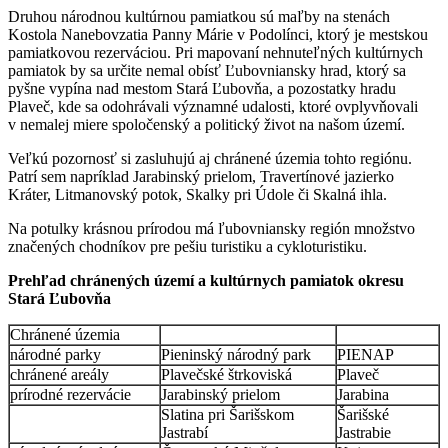
Druhou národnou kultúrnou pamiatkou sú maľby na stenách
Kostola Nanebovzatia Panny Márie v Podolínci, ktorý je mestskou
pamiatkovou rezerváciou. Pri mapovaní nehnuteľných kultúrnych
pamiatok by sa určite nemal obísť Ľubovniansky hrad, ktorý sa
pyšne vypína nad mestom Stará Ľubovňa, a pozostatky hradu
Plaveč, kde sa odohrávali významné udalosti, ktoré ovplyvňovali
v nemalej miere spoločenský a politický život na našom území.
Veľkú pozornosť si zasluhujú aj chránené územia tohto regiónu.
Patrí sem napríklad Jarabinský prielom, Travertínové jazierko
Kráter, Litmanovský potok, Skalky pri Údole či Skalná ihla.
Na potulky krásnou prírodou má ľubovniansky región množstvo
značených chodníkov pre pešiu turistiku a cykloturistiku.
Prehľad chránených území a kultúrnych pamiatok okresu
Stará Ľubovňa
Chránené územia
národné parky
Pieninský národný park
PIENAP
chránené areály
Plavečské štrkoviská
Plaveč
prírodné rezervácie
Jarabinský prielom
Jarabina
Slatina pri Šarišskom
Šarišské
Jastrabí
Jastrabie