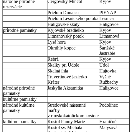
národné prírodné
Čergovský Minčol
Kyjov
rezervácie
Prielom Dunajca
PIENAP
Prielom Lesnického potoka
Lesnica
Haligovské skaly
Haligovce
prírodné pamiatky
Kyjovské bradielko
Kyjov
Litmanovský potok
Litmanová
Lysá hora
Kyjov
Okrúhly kopec
Šarišské
Jastrabie
Rebrá
Kyjov
Skalky pri Údole
Údol
Skalná ihla
Hajtovka
Travertínové jazierko
Vyšné
Kráter
Ružbachy
národné prírodné
Jaskyňa Aksamitka
Haligovce
pamiatky
kultúrne pamiatky
národné kultúrne
Stredoveké nástenné
Podolínec
pamiatky
maľby
v rímskokatolíckom kostole
kultúrne pamiatky
Kostol Panny Márie
Hraničné
Kostol sv. Michala
Matysová