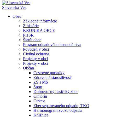
Slovenská Ves
Obec
Základné informácie
Z histórie
KRONIKA OBCE
PHSR
Štatút obce
Program odpadového hospodárstva
Povodeň v obci
Civilná ochrana
Projekty v obci
Projekty v obci
Občan
Cestovné poriadky
Zdravotná starostlivosť
ZŠ s MŠ
Šport
Dobrovoľný hasičský zbor
Cintorín
Cirkev
Zber separovaného odpadu, TKO
Harmonogram zvozu odpadu
Knižnica