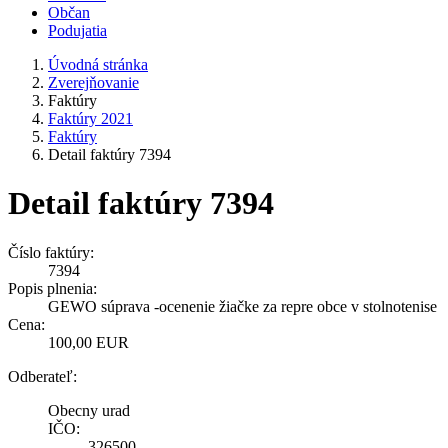
Občan
Podujatia
Úvodná stránka
Zverejňovanie
Faktúry
Faktúry 2021
Faktúry
Detail faktúry 7394
Detail faktúry 7394
Číslo faktúry:
7394
Popis plnenia:
GEWO súprava -ocenenie žiačke za repre obce v stolnotenise
Cena:
100,00 EUR
Odberateľ:
Obecny urad
IČO:
326500