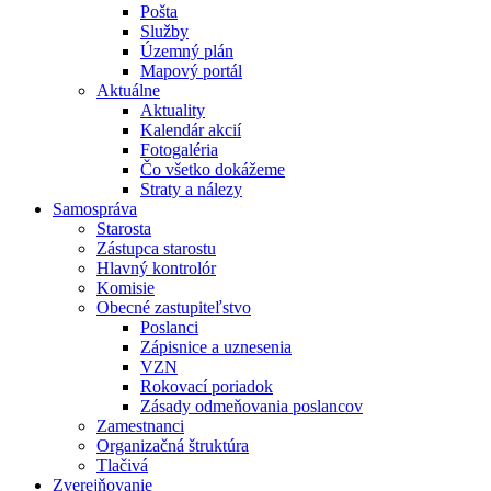
Pošta
Služby
Územný plán
Mapový portál
Aktuálne
Aktuality
Kalendár akcií
Fotogaléria
Čo všetko dokážeme
Straty a nálezy
Samospráva
Starosta
Zástupca starostu
Hlavný kontrolór
Komisie
Obecné zastupiteľstvo
Poslanci
Zápisnice a uznesenia
VZN
Rokovací poriadok
Zásady odmeňovania poslancov
Zamestnanci
Organizačná štruktúra
Tlačivá
Zverejňovanie