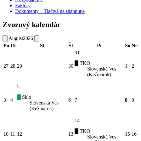
Faktúry
Dokumenty – Tlačivá na stiahnutie
Zvozový kalendár
August
2026
Po
Ut
St
Št
Pi
So
Ne
31
TKO
27
28
29
30
1
2
Slovenská Ves
(Kežmarok)
5
Sklo
3
4
6
7
8
9
Slovenská Ves
(Kežmarok)
14
TKO
10
11
12
13
15
16
Slovenská Ves