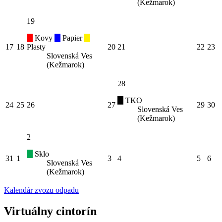
(Kežmarok)
19
Kovy
Papier
17
18
Plasty
20
21
22
23
Slovenská Ves
(Kežmarok)
28
TKO
24
25
26
27
29
30
Slovenská Ves
(Kežmarok)
2
Sklo
31
1
3
4
5
6
Slovenská Ves
(Kežmarok)
Kalendár zvozu odpadu
Virtuálny cintorín