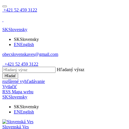
+421 52 459 3122
SK
Slovensky
SK
Slovensky
EN
English
obecslovenskaves@gmail.com
+421 52 459 3122
Hľadaný výraz
Hľadať
rozšírené vyhľadávanie
Vytlačiť
RSS
Mapa webu
SK
Slovensky
SK
Slovensky
EN
English
Slovenská Ves