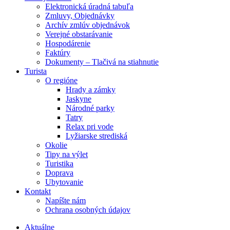
Elektronická úradná tabuľa
Zmluvy, Objednávky
Archív zmlúv objednávok
Verejné obstarávanie
Hospodárenie
Faktúry
Dokumenty – Tlačivá na stiahnutie
Turista
O regióne
Hrady a zámky
Jaskyne
Národné parky
Tatry
Relax pri vode
Lyžiarske strediská
Okolie
Tipy na výlet
Turistika
Doprava
Ubytovanie
Kontakt
Napíšte nám
Ochrana osobných údajov
Aktuálne