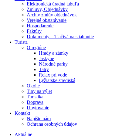
Elektronická úradná tabuľa
Zmluvy, Objednávky
Archív zmlúv objednávok
Verejné obstarávanie
Hospodárenie
Faktúry
Dokumenty – Tlačivá na stiahnutie
Turista
O regióne
Hrady a zámky
Jaskyne
Národné parky
Tatry
Relax pri vode
Lyžiarske strediská
Okolie
Tipy na výlet
Turistika
Doprava
Ubytovanie
Kontakt
Napíšte nám
Ochrana osobných údajov
Aktuálne