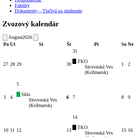
Faktúry
Dokumenty – Tlačivá na stiahnutie
Zvozový kalendár
August
2026
Po
Ut
St
Št
Pi
So
Ne
31
TKO
27
28
29
30
1
2
Slovenská Ves
(Kežmarok)
5
Sklo
3
4
6
7
8
9
Slovenská Ves
(Kežmarok)
14
TKO
10
11
12
13
15
16
Slovenská Ves