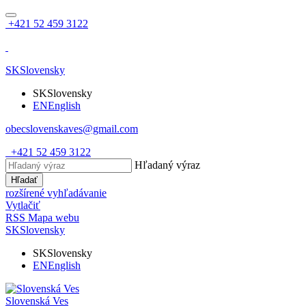
+421 52 459 3122
SK
Slovensky
SK
Slovensky
EN
English
obecslovenskaves@gmail.com
+421 52 459 3122
Hľadaný výraz
Hľadať
rozšírené vyhľadávanie
Vytlačiť
RSS
Mapa webu
SK
Slovensky
SK
Slovensky
EN
English
Slovenská Ves