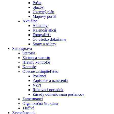
Pošta
Služby
Územný plán
Mapový portál
Aktuálne
Aktuality
Kalendár akcií
Fotogaléria
Čo všetko dokážeme
Straty a nálezy
Samospráva
Starosta
Zástupca starostu
Hlavný kontrolór
Komisie
Obecné zastupiteľstvo
Poslanci
Zápisnice a uznesenia
VZN
Rokovací poriadok
Zásady odmeňovania poslancov
Zamestnanci
Organizačná štruktúra
Tlačivá
Zverejňovanie