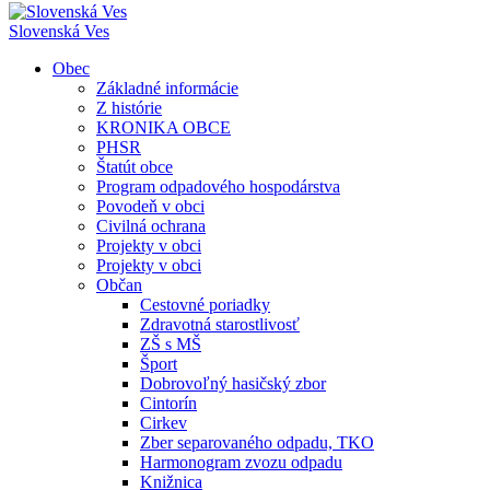
Slovenská Ves
Obec
Základné informácie
Z histórie
KRONIKA OBCE
PHSR
Štatút obce
Program odpadového hospodárstva
Povodeň v obci
Civilná ochrana
Projekty v obci
Projekty v obci
Občan
Cestovné poriadky
Zdravotná starostlivosť
ZŠ s MŠ
Šport
Dobrovoľný hasičský zbor
Cintorín
Cirkev
Zber separovaného odpadu, TKO
Harmonogram zvozu odpadu
Knižnica