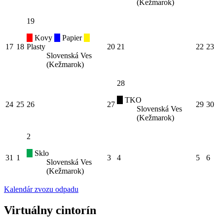
(Kežmarok)
19
Kovy
Papier
17
18
Plasty
20
21
22
23
Slovenská Ves
(Kežmarok)
28
TKO
24
25
26
27
29
30
Slovenská Ves
(Kežmarok)
2
Sklo
31
1
3
4
5
6
Slovenská Ves
(Kežmarok)
Kalendár zvozu odpadu
Virtuálny cintorín