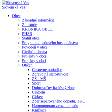
Slovenská Ves
Obec
Základné informácie
Z histórie
KRONIKA OBCE
PHSR
Štatút obce
Program odpadového hospodárstva
Povodeň v obci
Civilná ochrana
Projekty v obci
Projekty v obci
Občan
Cestovné poriadky
Zdravotná starostlivosť
ZŠ s MŠ
Šport
Dobrovoľný hasičský zbor
Cintorín
Cirkev
Zber separovaného odpadu, TKO
Harmonogram zvozu odpadu
Knižnica