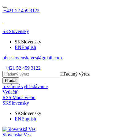
+421 52 459 3122
SK
Slovensky
SK
Slovensky
EN
English
obecslovenskaves@gmail.com
+421 52 459 3122
Hľadaný výraz
Hľadať
rozšírené vyhľadávanie
Vytlačiť
RSS
Mapa webu
SK
Slovensky
SK
Slovensky
EN
English
Slovenská Ves