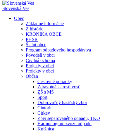
Slovenská Ves
Obec
Základné informácie
Z histórie
KRONIKA OBCE
PHSR
Štatút obce
Program odpadového hospodárstva
Povodeň v obci
Civilná ochrana
Projekty v obci
Projekty v obci
Občan
Cestovné poriadky
Zdravotná starostlivosť
ZŠ s MŠ
Šport
Dobrovoľný hasičský zbor
Cintorín
Cirkev
Zber separovaného odpadu, TKO
Harmonogram zvozu odpadu
Knižnica