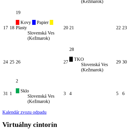
(Kežmarok)
19
Kovy
Papier
17
18
Plasty
20
21
22
23
Slovenská Ves
(Kežmarok)
28
TKO
24
25
26
27
29
30
Slovenská Ves
(Kežmarok)
2
Sklo
31
1
3
4
5
6
Slovenská Ves
(Kežmarok)
Kalendár zvozu odpadu
Virtuálny cintorín