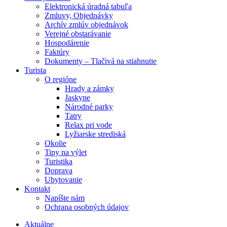
Elektronická úradná tabuľa
Zmluvy, Objednávky
Archív zmlúv objednávok
Verejné obstarávanie
Hospodárenie
Faktúry
Dokumenty – Tlačivá na stiahnutie
Turista
O regióne
Hrady a zámky
Jaskyne
Národné parky
Tatry
Relax pri vode
Lyžiarske strediská
Okolie
Tipy na výlet
Turistika
Doprava
Ubytovanie
Kontakt
Napíšte nám
Ochrana osobných údajov
Aktuálne