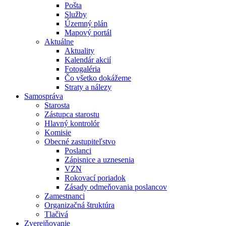
Pošta
Služby
Územný plán
Mapový portál
Aktuálne
Aktuality
Kalendár akcií
Fotogaléria
Čo všetko dokážeme
Straty a nálezy
Samospráva
Starosta
Zástupca starostu
Hlavný kontrolór
Komisie
Obecné zastupiteľstvo
Poslanci
Zápisnice a uznesenia
VZN
Rokovací poriadok
Zásady odmeňovania poslancov
Zamestnanci
Organizačná štruktúra
Tlačivá
Zverejňovanie