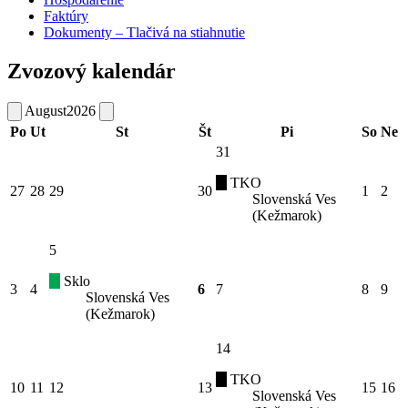
Faktúry
Dokumenty – Tlačivá na stiahnutie
Zvozový kalendár
August
2026
Po
Ut
St
Št
Pi
So
Ne
31
TKO
27
28
29
30
1
2
Slovenská Ves
(Kežmarok)
5
Sklo
3
4
6
7
8
9
Slovenská Ves
(Kežmarok)
14
TKO
10
11
12
13
15
16
Slovenská Ves