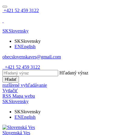
+421 52 459 3122
SK
Slovensky
SK
Slovensky
EN
English
obecslovenskaves@gmail.com
+421 52 459 3122
Hľadaný výraz
Hľadať
rozšírené vyhľadávanie
Vytlačiť
RSS
Mapa webu
SK
Slovensky
SK
Slovensky
EN
English
Slovenská Ves