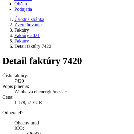
Občan
Podujatia
Úvodná stránka
Zverejňovanie
Faktúry
Faktúry 2021
Faktúry
Detail faktúry 7420
Detail faktúry 7420
Číslo faktúry:
7420
Popis plnenia:
Záloha za el.energiu/mesiac
Cena:
1 178,57 EUR
Odberateľ:
Obecny urad
IČO:
326500