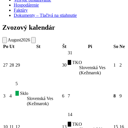
Hospodárenie
Faktúry
Dokumenty – Tlačivá na stiahnutie
Zvozový kalendár
August
2026
Po
Ut
St
Št
Pi
So
Ne
31
TKO
27
28
29
30
1
2
Slovenská Ves
(Kežmarok)
5
Sklo
3
4
6
7
8
9
Slovenská Ves
(Kežmarok)
14
TKO
10
11
12
13
15
16