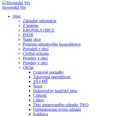
Slovenská Ves
Obec
Základné informácie
Z histórie
KRONIKA OBCE
PHSR
Štatút obce
Program odpadového hospodárstva
Povodeň v obci
Civilná ochrana
Projekty v obci
Projekty v obci
Občan
Cestovné poriadky
Zdravotná starostlivosť
ZŠ s MŠ
Šport
Dobrovoľný hasičský zbor
Cintorín
Cirkev
Zber separovaného odpadu, TKO
Harmonogram zvozu odpadu
Knižnica