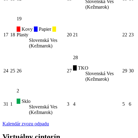
Slovenská Ves
(Kežmarok)
19
Kovy
Papier
17
18
Plasty
20
21
22
23
Slovenská Ves
(Kežmarok)
28
TKO
24
25
26
27
29
30
Slovenská Ves
(Kežmarok)
2
Sklo
31
1
3
4
5
6
Slovenská Ves
(Kežmarok)
Kalendár zvozu odpadu
Virtuálny cintorín