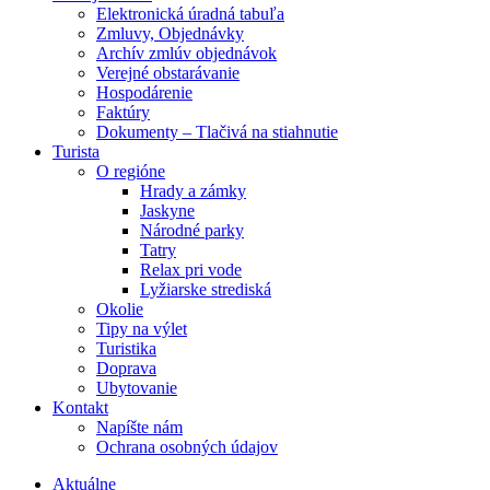
Elektronická úradná tabuľa
Zmluvy, Objednávky
Archív zmlúv objednávok
Verejné obstarávanie
Hospodárenie
Faktúry
Dokumenty – Tlačivá na stiahnutie
Turista
O regióne
Hrady a zámky
Jaskyne
Národné parky
Tatry
Relax pri vode
Lyžiarske strediská
Okolie
Tipy na výlet
Turistika
Doprava
Ubytovanie
Kontakt
Napíšte nám
Ochrana osobných údajov
Aktuálne