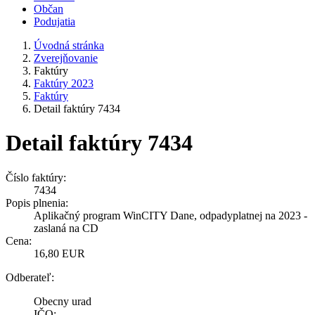
Občan
Podujatia
Úvodná stránka
Zverejňovanie
Faktúry
Faktúry 2023
Faktúry
Detail faktúry 7434
Detail faktúry 7434
Číslo faktúry:
7434
Popis plnenia:
Aplikačný program WinCITY Dane, odpadyplatnej na 2023 -
zaslaná na CD
Cena:
16,80 EUR
Odberateľ:
Obecny urad
IČO: