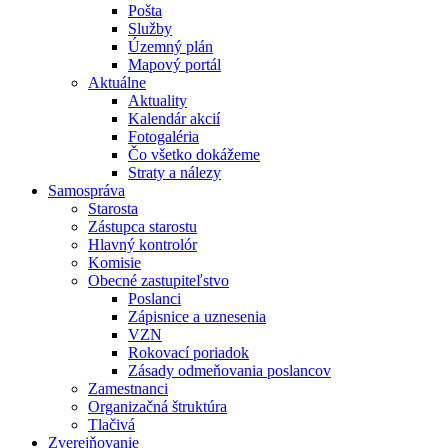
Pošta
Služby
Územný plán
Mapový portál
Aktuálne
Aktuality
Kalendár akcií
Fotogaléria
Čo všetko dokážeme
Straty a nálezy
Samospráva
Starosta
Zástupca starostu
Hlavný kontrolór
Komisie
Obecné zastupiteľstvo
Poslanci
Zápisnice a uznesenia
VZN
Rokovací poriadok
Zásady odmeňovania poslancov
Zamestnanci
Organizačná štruktúra
Tlačivá
Zverejňovanie