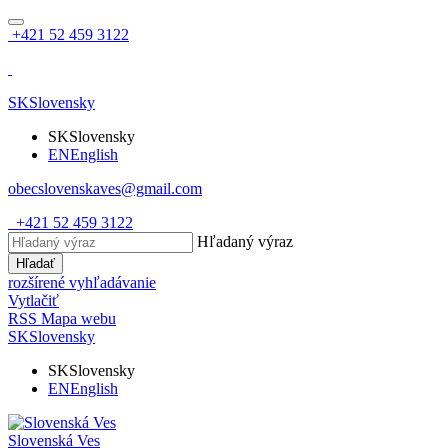
+421 52 459 3122
SK
Slovensky
SK
Slovensky
EN
English
obecslovenskaves@gmail.com
+421 52 459 3122
Hľadaný výraz
Hľadať
rozšírené vyhľadávanie
Vytlačiť
RSS
Mapa webu
SK
Slovensky
SK
Slovensky
EN
English
Slovenská Ves