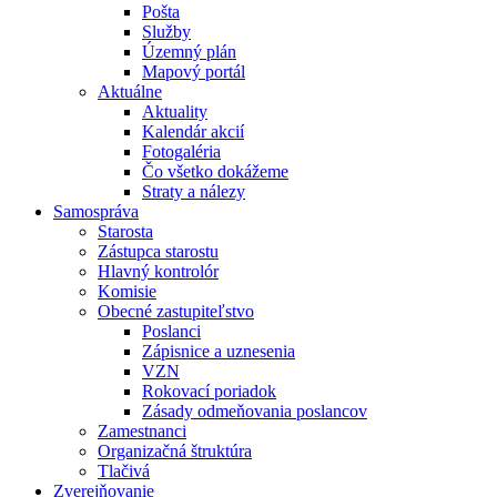
Pošta
Služby
Územný plán
Mapový portál
Aktuálne
Aktuality
Kalendár akcií
Fotogaléria
Čo všetko dokážeme
Straty a nálezy
Samospráva
Starosta
Zástupca starostu
Hlavný kontrolór
Komisie
Obecné zastupiteľstvo
Poslanci
Zápisnice a uznesenia
VZN
Rokovací poriadok
Zásady odmeňovania poslancov
Zamestnanci
Organizačná štruktúra
Tlačivá
Zverejňovanie