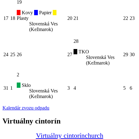
19
Kovy
Papier
17
18
Plasty
20
21
22
23
Slovenská Ves
(Kežmarok)
28
TKO
24
25
26
27
29
30
Slovenská Ves
(Kežmarok)
2
Sklo
31
1
3
4
5
6
Slovenská Ves
(Kežmarok)
Kalendár zvozu odpadu
Virtuálny cintorín
Virtuálny cintorín
church