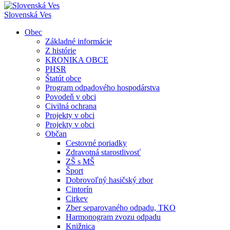
Slovenská Ves
Obec
Základné informácie
Z histórie
KRONIKA OBCE
PHSR
Štatút obce
Program odpadového hospodárstva
Povodeň v obci
Civilná ochrana
Projekty v obci
Projekty v obci
Občan
Cestovné poriadky
Zdravotná starostlivosť
ZŠ s MŠ
Šport
Dobrovoľný hasičský zbor
Cintorín
Cirkev
Zber separovaného odpadu, TKO
Harmonogram zvozu odpadu
Knižnica