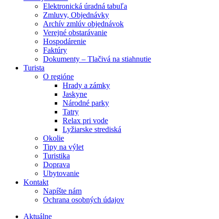
Elektronická úradná tabuľa
Zmluvy, Objednávky
Archív zmlúv objednávok
Verejné obstarávanie
Hospodárenie
Faktúry
Dokumenty – Tlačivá na stiahnutie
Turista
O regióne
Hrady a zámky
Jaskyne
Národné parky
Tatry
Relax pri vode
Lyžiarske strediská
Okolie
Tipy na výlet
Turistika
Doprava
Ubytovanie
Kontakt
Napíšte nám
Ochrana osobných údajov
Aktuálne