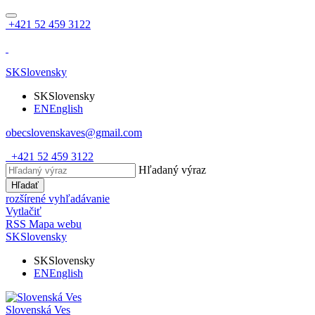
+421 52 459 3122
SK
Slovensky
SK
Slovensky
EN
English
obecslovenskaves@gmail.com
+421 52 459 3122
Hľadaný výraz
Hľadať
rozšírené vyhľadávanie
Vytlačiť
RSS
Mapa webu
SK
Slovensky
SK
Slovensky
EN
English
Slovenská Ves