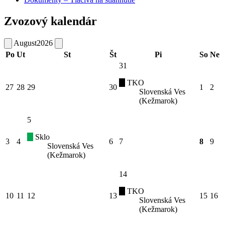
Zvozový kalendár
August
2026
Po
Ut
St
Št
Pi
So
Ne
31
TKO
27
28
29
30
1
2
Slovenská Ves
(Kežmarok)
5
Sklo
3
4
6
7
8
9
Slovenská Ves
(Kežmarok)
14
TKO
10
11
12
13
15
16
Slovenská Ves
(Kežmarok)