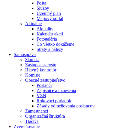
Pošta
Služby
Územný plán
Mapový portál
Aktuálne
Aktuality
Kalendár akcií
Fotogaléria
Čo všetko dokážeme
Straty a nálezy
Samospráva
Starosta
Zástupca starostu
Hlavný kontrolór
Komisie
Obecné zastupiteľstvo
Poslanci
Zápisnice a uznesenia
VZN
Rokovací poriadok
Zásady odmeňovania poslancov
Zamestnanci
Organizačná štruktúra
Tlačivá
Zverejňovanie