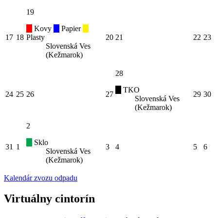
19
Kovy
Papier
17
18
Plasty
20
21
22
23
Slovenská Ves
(Kežmarok)
28
TKO
24
25
26
27
29
30
Slovenská Ves
(Kežmarok)
2
Sklo
31
1
3
4
5
6
Slovenská Ves
(Kežmarok)
Kalendár zvozu odpadu
Virtuálny cintorín