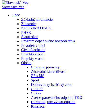
Slovenská Ves
Obec
Základné informácie
Z histórie
KRONIKA OBCE
PHSR
Štatút obce
Program odpadového hospodárstva
Povodeň v obci
Civilná ochrana
Projekty v obci
Projekty v obci
Občan
Cestovné poriadky
Zdravotná starostlivosť
ZŠ s MŠ
Šport
Dobrovoľný hasičský zbor
Cintorín
Cirkev
Zber separovaného odpadu, TKO
Harmonogram zvozu odpadu
Knižnica