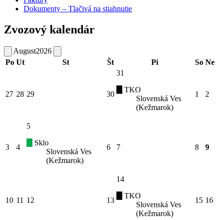
Dokumenty – Tlačivá na stiahnutie
Zvozový kalendár
August
2026
Po
Ut
St
Št
Pi
So
Ne
31
TKO
27
28
29
30
1
2
Slovenská Ves
(Kežmarok)
5
Sklo
3
4
6
7
8
9
Slovenská Ves
(Kežmarok)
14
TKO
10
11
12
13
15
16
Slovenská Ves
(Kežmarok)