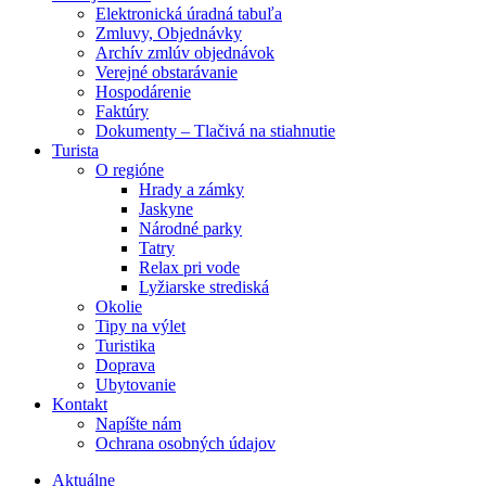
Elektronická úradná tabuľa
Zmluvy, Objednávky
Archív zmlúv objednávok
Verejné obstarávanie
Hospodárenie
Faktúry
Dokumenty – Tlačivá na stiahnutie
Turista
O regióne
Hrady a zámky
Jaskyne
Národné parky
Tatry
Relax pri vode
Lyžiarske strediská
Okolie
Tipy na výlet
Turistika
Doprava
Ubytovanie
Kontakt
Napíšte nám
Ochrana osobných údajov
Aktuálne