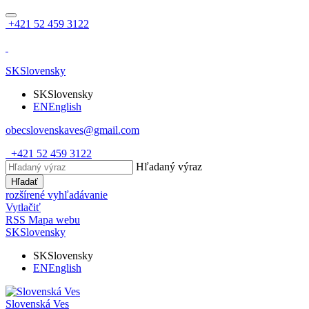
+421 52 459 3122
SK
Slovensky
SK
Slovensky
EN
English
obecslovenskaves@gmail.com
+421 52 459 3122
Hľadaný výraz
Hľadať
rozšírené vyhľadávanie
Vytlačiť
RSS
Mapa webu
SK
Slovensky
SK
Slovensky
EN
English
Slovenská Ves