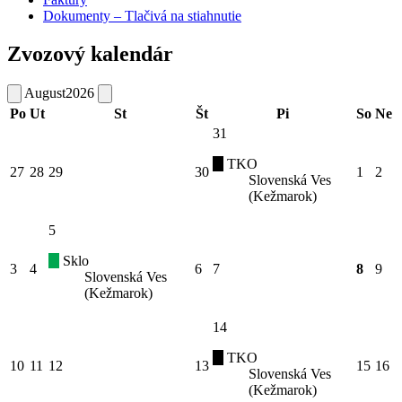
Dokumenty – Tlačivá na stiahnutie
Zvozový kalendár
August
2026
Po
Ut
St
Št
Pi
So
Ne
31
TKO
27
28
29
30
1
2
Slovenská Ves
(Kežmarok)
5
Sklo
3
4
6
7
8
9
Slovenská Ves
(Kežmarok)
14
TKO
10
11
12
13
15
16
Slovenská Ves
(Kežmarok)