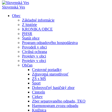
Slovenská Ves
Obec
Základné informácie
Z histórie
KRONIKA OBCE
PHSR
Štatút obce
Program odpadového hospodárstva
Povodeň v obci
Civilná ochrana
Projekty v obci
Projekty v obci
Občan
Cestovné poriadky
Zdravotná starostlivosť
ZŠ s MŠ
Šport
Dobrovoľný hasičský zbor
Cintorín
Cirkev
Zber separovaného odpadu, TKO
Harmonogram zvozu odpadu
Knižnica