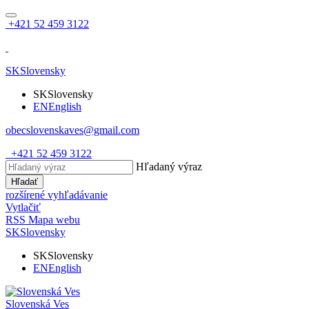
+421 52 459 3122
SK
Slovensky
SK
Slovensky
EN
English
obecslovenskaves@gmail.com
+421 52 459 3122
Hľadaný výraz
Hľadať
rozšírené vyhľadávanie
Vytlačiť
RSS
Mapa webu
SK
Slovensky
SK
Slovensky
EN
English
Slovenská Ves