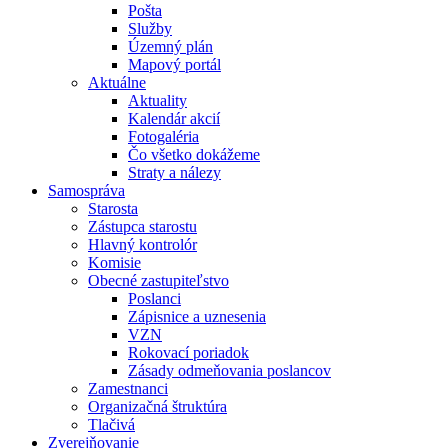
Pošta
Služby
Územný plán
Mapový portál
Aktuálne
Aktuality
Kalendár akcií
Fotogaléria
Čo všetko dokážeme
Straty a nálezy
Samospráva
Starosta
Zástupca starostu
Hlavný kontrolór
Komisie
Obecné zastupiteľstvo
Poslanci
Zápisnice a uznesenia
VZN
Rokovací poriadok
Zásady odmeňovania poslancov
Zamestnanci
Organizačná štruktúra
Tlačivá
Zverejňovanie