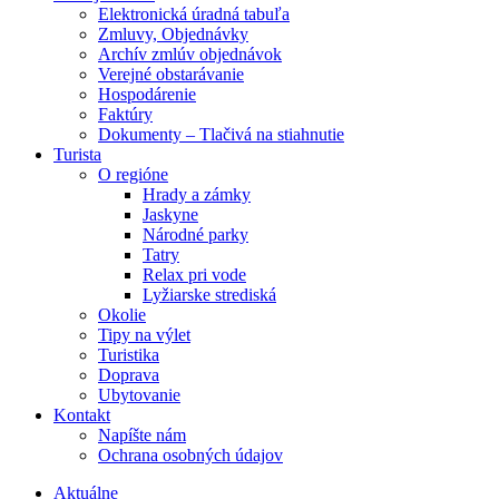
Elektronická úradná tabuľa
Zmluvy, Objednávky
Archív zmlúv objednávok
Verejné obstarávanie
Hospodárenie
Faktúry
Dokumenty – Tlačivá na stiahnutie
Turista
O regióne
Hrady a zámky
Jaskyne
Národné parky
Tatry
Relax pri vode
Lyžiarske strediská
Okolie
Tipy na výlet
Turistika
Doprava
Ubytovanie
Kontakt
Napíšte nám
Ochrana osobných údajov
Aktuálne