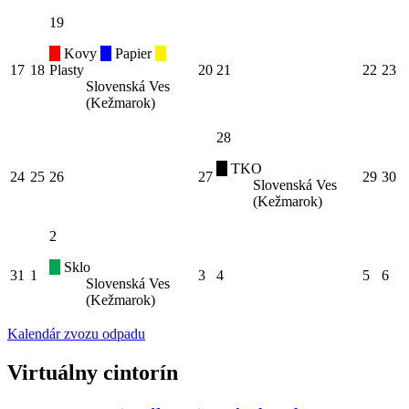
19
Kovy
Papier
17
18
Plasty
20
21
22
23
Slovenská Ves
(Kežmarok)
28
TKO
24
25
26
27
29
30
Slovenská Ves
(Kežmarok)
2
Sklo
31
1
3
4
5
6
Slovenská Ves
(Kežmarok)
Kalendár zvozu odpadu
Virtuálny cintorín