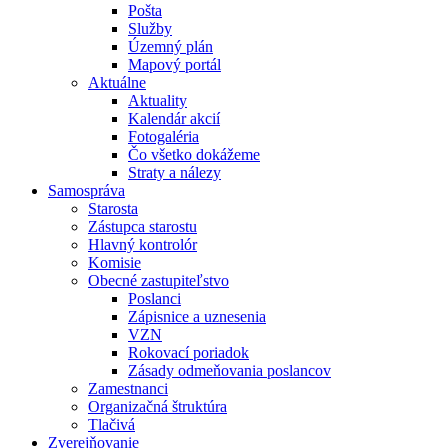
Pošta
Služby
Územný plán
Mapový portál
Aktuálne
Aktuality
Kalendár akcií
Fotogaléria
Čo všetko dokážeme
Straty a nálezy
Samospráva
Starosta
Zástupca starostu
Hlavný kontrolór
Komisie
Obecné zastupiteľstvo
Poslanci
Zápisnice a uznesenia
VZN
Rokovací poriadok
Zásady odmeňovania poslancov
Zamestnanci
Organizačná štruktúra
Tlačivá
Zverejňovanie