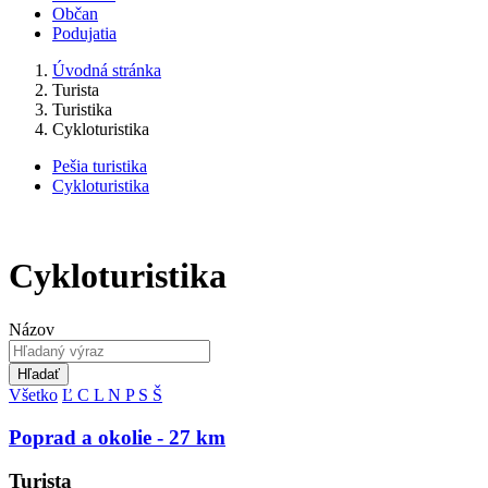
Občan
Podujatia
Úvodná stránka
Turista
Turistika
Cykloturistika
Pešia turistika
Cykloturistika
Cykloturistika
Názov
Hľadať
Všetko
Ľ
C
L
N
P
S
Š
Poprad a okolie - 27 km
Turista