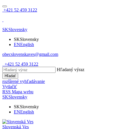
+421 52 459 3122
SK
Slovensky
SK
Slovensky
EN
English
obecslovenskaves@gmail.com
+421 52 459 3122
Hľadaný výraz
Hľadať
rozšírené vyhľadávanie
Vytlačiť
RSS
Mapa webu
SK
Slovensky
SK
Slovensky
EN
English
Slovenská Ves