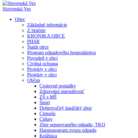
Slovenská Ves
Obec
Základné informácie
Z histórie
KRONIKA OBCE
PHSR
Štatút obce
Program odpadového hospodárstva
Povodeň v obci
Civilná ochrana
Projekty v obci
Projekty v obci
Občan
Cestovné poriadky
Zdravotná starostlivosť
ZŠ s MŠ
Šport
Dobrovoľný hasičský zbor
Cintorín
Cirkev
Zber separovaného odpadu, TKO
Harmonogram zvozu odpadu
Knižnica