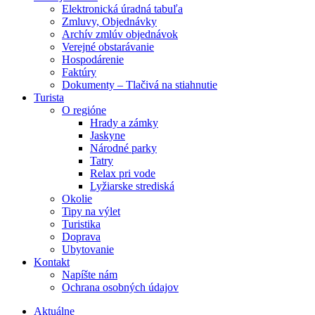
Elektronická úradná tabuľa
Zmluvy, Objednávky
Archív zmlúv objednávok
Verejné obstarávanie
Hospodárenie
Faktúry
Dokumenty – Tlačivá na stiahnutie
Turista
O regióne
Hrady a zámky
Jaskyne
Národné parky
Tatry
Relax pri vode
Lyžiarske strediská
Okolie
Tipy na výlet
Turistika
Doprava
Ubytovanie
Kontakt
Napíšte nám
Ochrana osobných údajov
Aktuálne