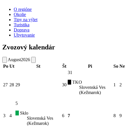
O regióne
Okolie
Tipy na výlet
Turistika
Doprava
Ubytovanie
Zvozový kalendár
August
2026
Po
Ut
St
Št
Pi
So
Ne
31
TKO
27
28
29
30
1
2
Slovenská Ves
(Kežmarok)
5
Sklo
3
4
6
7
8
9
Slovenská Ves
(Kežmarok)