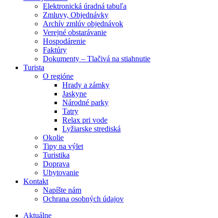
Elektronická úradná tabuľa
Zmluvy, Objednávky
Archív zmlúv objednávok
Verejné obstarávanie
Hospodárenie
Faktúry
Dokumenty – Tlačivá na stiahnutie
Turista
O regióne
Hrady a zámky
Jaskyne
Národné parky
Tatry
Relax pri vode
Lyžiarske strediská
Okolie
Tipy na výlet
Turistika
Doprava
Ubytovanie
Kontakt
Napíšte nám
Ochrana osobných údajov
Aktuálne