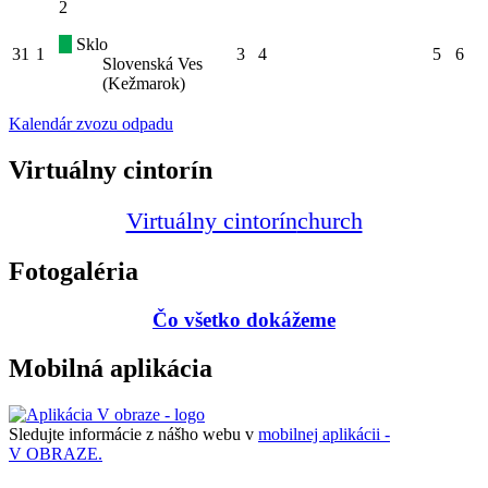
2
Sklo
31
1
3
4
5
6
Slovenská Ves
(Kežmarok)
Kalendár zvozu odpadu
Virtuálny cintorín
Virtuálny cintorín
church
Fotogaléria
Čo všetko dokážeme
Mobilná aplikácia
Sledujte informácie z nášho webu v
mobilnej aplikácii -
V OBRAZE.