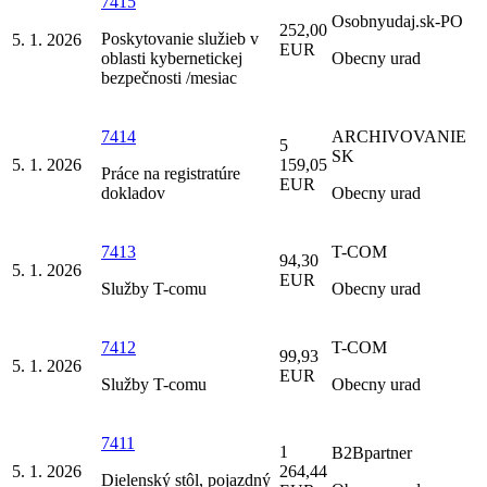
7415
Osobnyudaj.sk-PO
252,00
Poskytovanie služieb v
5. 1. 2026
EUR
oblasti kybernetickej
Obecny urad
bezpečnosti /mesiac
7414
ARCHIVOVANIE
5
SK
5. 1. 2026
159,05
Práce na registratúre
EUR
dokladov
Obecny urad
7413
T-COM
94,30
5. 1. 2026
EUR
Služby T-comu
Obecny urad
7412
T-COM
99,93
5. 1. 2026
EUR
Služby T-comu
Obecny urad
7411
1
B2Bpartner
5. 1. 2026
264,44
Dielenský stôl, pojazdný