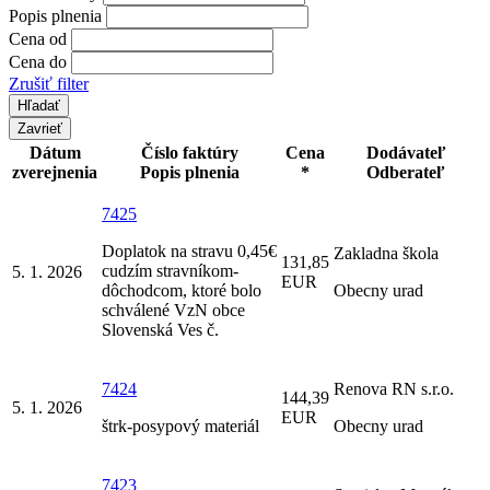
Popis plnenia
Cena od
Cena do
Zrušiť filter
Zavrieť
Dátum
Číslo faktúry
Cena
Dodávateľ
zverejnenia
Popis plnenia
*
Odberateľ
7425
Doplatok na stravu 0,45€
Zakladna škola
131,85
cudzím stravníkom-
5. 1. 2026
EUR
dôchodcom, ktoré bolo
Obecny urad
schválené VzN obce
Slovenská Ves č.
7424
Renova RN s.r.o.
144,39
5. 1. 2026
EUR
štrk-posypový materiál
Obecny urad
7423