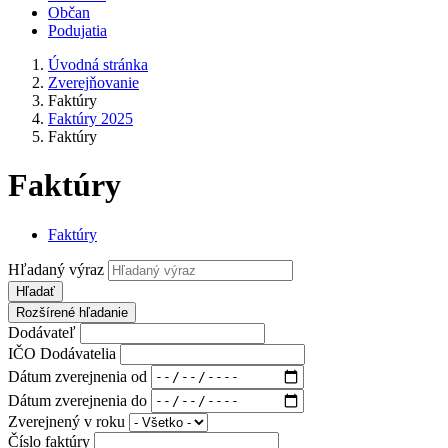
Občan
Podujatia
Úvodná stránka
Zverejňovanie
Faktúry
Faktúry 2025
Faktúry
Faktúry
Faktúry
Hľadaný výraz
Hľadať
Rozšírené hľadanie
Dodávateľ
IČO Dodávatelia
Dátum zverejnenia od
Dátum zverejnenia do
Zverejnený v roku
Číslo faktúry