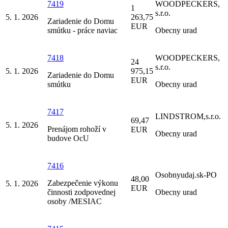
7419
WOODPECKERS,
1
s.r.o.
5. 1. 2026
263,75
Zariadenie do Domu
EUR
smútku - práce naviac
Obecny urad
7418
WOODPECKERS,
24
s.r.o.
5. 1. 2026
975,15
Zariadenie do Domu
EUR
smútku
Obecny urad
7417
LINDSTROM,s.r.o.
69,47
5. 1. 2026
Prenájom rohoží v
EUR
Obecny urad
budove OcU
7416
Osobnyudaj.sk-PO
48,00
Zabezpečenie výkonu
5. 1. 2026
EUR
činnosti zodpovednej
Obecny urad
osoby /MESIAC