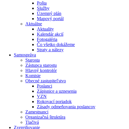
Pošta
Služby
Územný plán
Mapový portál
Aktuálne
Aktuality
Kalendár akcií
Fotogaléria
Čo všetko dokážeme
Straty a nálezy
Samospráva
Starosta
Zástupca starostu
Hlavný kontrolór
Komisie
Obecné zastupiteľstvo
Poslanci
Zápisnice a uznesenia
VZN
Rokovací poriadok
Zásady odmeňovania poslancov
Zamestnanci
Organizačná štruktúra
Tlačivá
Zverejňovanie