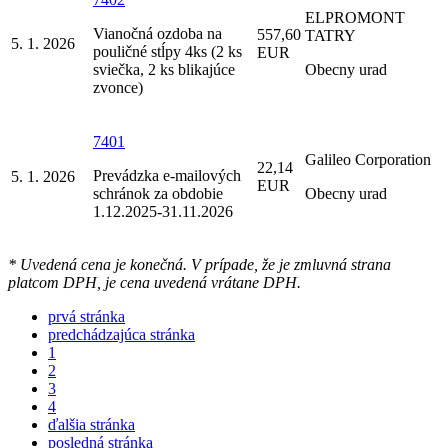
ELPROMONT
Vianočná ozdoba na
557,60
TATRY
5. 1. 2026
pouličné stĺpy 4ks (2 ks
EUR
sviečka, 2 ks blikajúce
Obecny urad
zvonce)
7401
Galileo Corporation
22,14
Prevádzka e-mailových
5. 1. 2026
EUR
schránok za obdobie
Obecny urad
1.12.2025-31.11.2026
* Uvedená cena je konečná. V prípade, že je zmluvná strana
platcom DPH, je cena uvedená vrátane DPH.
prvá stránka
predchádzajúca stránka
1
2
3
4
ďalšia stránka
posledná stránka