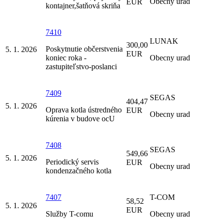
Obecny urad
EUR
kontajner,šatňová skriňa
7410
LUNAK
300,00
Poskytnutie občerstvenia
5. 1. 2026
EUR
koniec roka -
Obecny urad
zastupiteľstvo-poslanci
7409
SEGAS
404,47
5. 1. 2026
Oprava kotla ústredného
EUR
Obecny urad
kúrenia v budove ocU
7408
SEGAS
549,66
5. 1. 2026
Periodický servis
EUR
Obecny urad
kondenzačného kotla
7407
T-COM
58,52
5. 1. 2026
EUR
Služby T-comu
Obecny urad