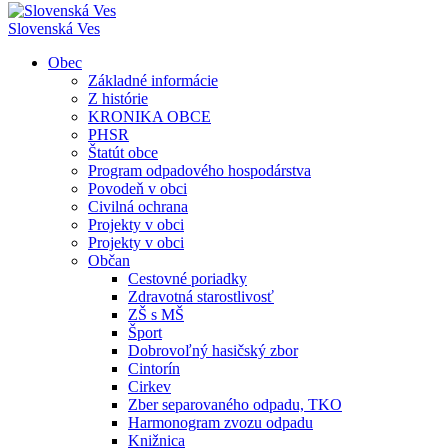
Slovenská Ves
Obec
Základné informácie
Z histórie
KRONIKA OBCE
PHSR
Štatút obce
Program odpadového hospodárstva
Povodeň v obci
Civilná ochrana
Projekty v obci
Projekty v obci
Občan
Cestovné poriadky
Zdravotná starostlivosť
ZŠ s MŠ
Šport
Dobrovoľný hasičský zbor
Cintorín
Cirkev
Zber separovaného odpadu, TKO
Harmonogram zvozu odpadu
Knižnica