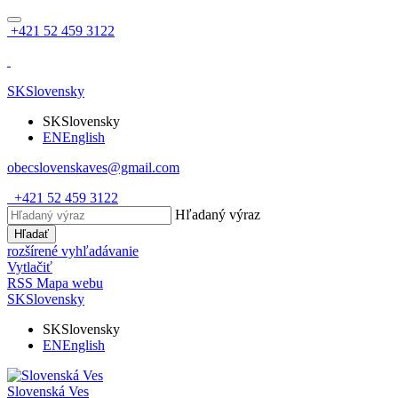
+421 52 459 3122
SK
Slovensky
SK
Slovensky
EN
English
obecslovenskaves@gmail.com
+421 52 459 3122
Hľadaný výraz
Hľadať
rozšírené vyhľadávanie
Vytlačiť
RSS
Mapa webu
SK
Slovensky
SK
Slovensky
EN
English
Slovenská Ves