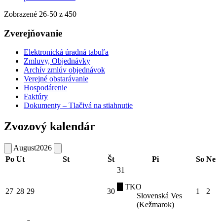
Zobrazené
26
-
50
z 450
Zverejňovanie
Elektronická úradná tabuľa
Zmluvy, Objednávky
Archív zmlúv objednávok
Verejné obstarávanie
Hospodárenie
Faktúry
Dokumenty – Tlačivá na stiahnutie
Zvozový kalendár
August
2026
Po
Ut
St
Št
Pi
So
Ne
31
TKO
27
28
29
30
1
2
Slovenská Ves
(Kežmarok)