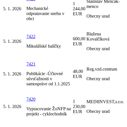
Stanislav Mencák-
1
menco
Mechanické
5. 1. 2026
244,00
odpratavanie snehu v
EUR
Obecny urad
obci
Blažena
7422
600,00
Kovalčíková
5. 1. 2026
EUR
Mikulášské balíčky
Obecny urad
7421
Reg.vzd.centrum
48,00
Publikácie -Účtovné
5. 1. 2026
EUR
súvsťažnosti v
Obecny urad
samospráve od 1.1.2025
7420
1
MEDIINVEST,s.r.o.
5. 1. 2026
230,00
Vypracovanie ŽoNFP na
Obecny urad
EUR
projekt - cyklochodník